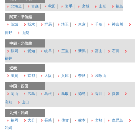
北海道
青森
秋田
岩手
宮城
山形
福島
関東・甲信越
茨城
栃木
群馬
埼玉
東京
千葉
神奈川
長野
山梨
中部・北信越
静岡
愛知
岐阜
三重
新潟
富山
石川
福井
近畿
滋賀
京都
大阪
兵庫
奈良
和歌山
中国・四国
岡山
広島
島根
鳥取
徳島
香川
愛媛
高知
山口
九州・沖縄
福岡
大分
長崎
佐賀
熊本
宮崎
鹿児島
沖縄