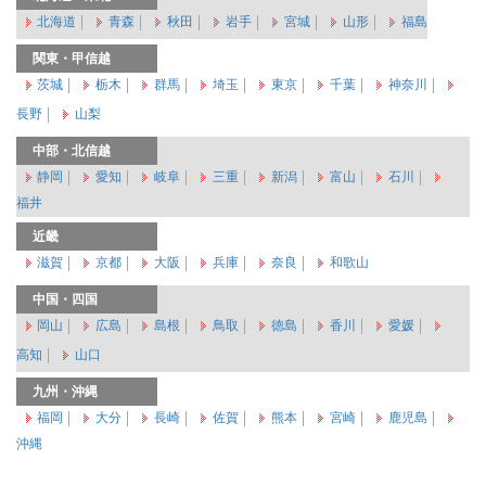
北海道
青森
秋田
岩手
宮城
山形
福島
関東・甲信越
茨城
栃木
群馬
埼玉
東京
千葉
神奈川
長野
山梨
中部・北信越
静岡
愛知
岐阜
三重
新潟
富山
石川
福井
近畿
滋賀
京都
大阪
兵庫
奈良
和歌山
中国・四国
岡山
広島
島根
鳥取
徳島
香川
愛媛
高知
山口
九州・沖縄
福岡
大分
長崎
佐賀
熊本
宮崎
鹿児島
沖縄