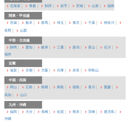
北海道
青森
秋田
岩手
宮城
山形
福島
関東・甲信越
茨城
栃木
群馬
埼玉
東京
千葉
神奈川
長野
山梨
中部・北信越
静岡
愛知
岐阜
三重
新潟
富山
石川
福井
近畿
滋賀
京都
大阪
兵庫
奈良
和歌山
中国・四国
岡山
広島
島根
鳥取
徳島
香川
愛媛
高知
山口
九州・沖縄
福岡
大分
長崎
佐賀
熊本
宮崎
鹿児島
沖縄