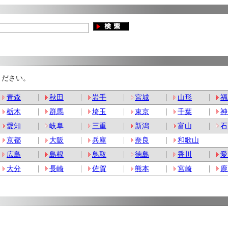
ください。
青森
秋田
岩手
宮城
山形
福
栃木
群馬
埼玉
東京
千葉
神
愛知
岐阜
三重
新潟
富山
石
京都
大阪
兵庫
奈良
和歌山
広島
島根
鳥取
徳島
香川
愛
大分
長崎
佐賀
熊本
宮崎
鹿
。