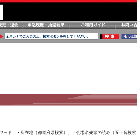
ーワード、・所在地（都道府県検索）、・会場名先頭の読み（五十音検索