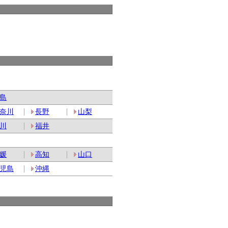
島
奈川
長野
山梨
川
福井
媛
高知
山口
児島
沖縄