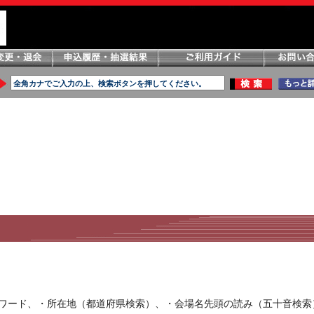
ーワード、・所在地（都道府県検索）、・会場名先頭の読み（五十音検索