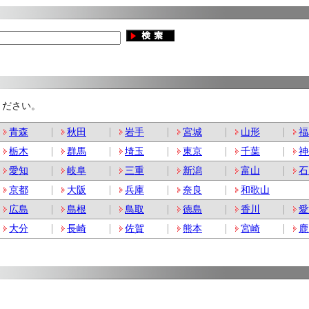
ください。
青森
秋田
岩手
宮城
山形
福
栃木
群馬
埼玉
東京
千葉
神
愛知
岐阜
三重
新潟
富山
石
京都
大阪
兵庫
奈良
和歌山
広島
島根
鳥取
徳島
香川
愛
大分
長崎
佐賀
熊本
宮崎
鹿
。