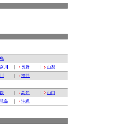
島
奈川
長野
山梨
川
福井
媛
高知
山口
児島
沖縄