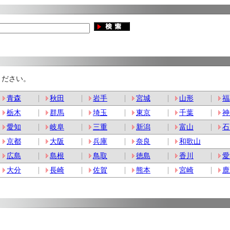
ください。
青森
秋田
岩手
宮城
山形
福
栃木
群馬
埼玉
東京
千葉
神
愛知
岐阜
三重
新潟
富山
石
京都
大阪
兵庫
奈良
和歌山
広島
島根
鳥取
徳島
香川
愛
大分
長崎
佐賀
熊本
宮崎
鹿
。