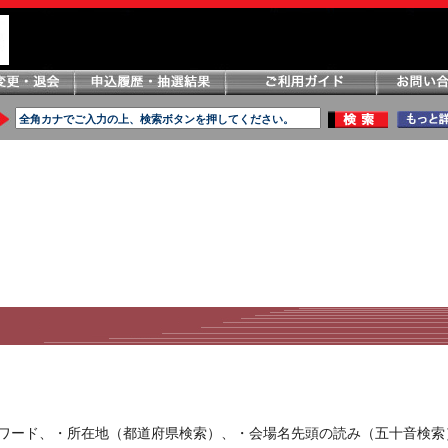
ーワード、・所在地（都道府県検索）、・会場名先頭の読み（五十音検索