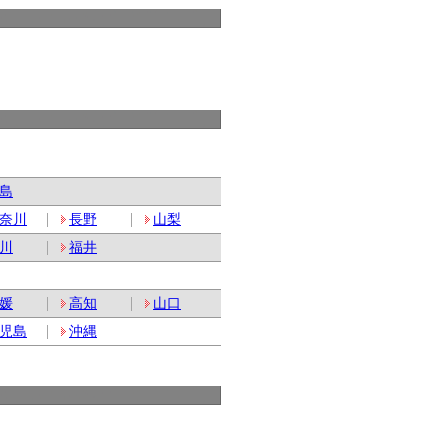
島
奈川
長野
山梨
川
福井
媛
高知
山口
児島
沖縄