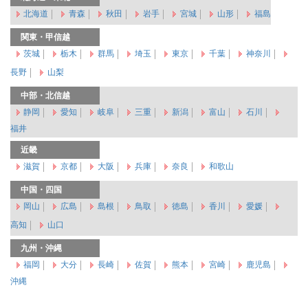
北海道
青森
秋田
岩手
宮城
山形
福島
関東・甲信越
茨城
栃木
群馬
埼玉
東京
千葉
神奈川
長野
山梨
中部・北信越
静岡
愛知
岐阜
三重
新潟
富山
石川
福井
近畿
滋賀
京都
大阪
兵庫
奈良
和歌山
中国・四国
岡山
広島
島根
鳥取
徳島
香川
愛媛
高知
山口
九州・沖縄
福岡
大分
長崎
佐賀
熊本
宮崎
鹿児島
沖縄