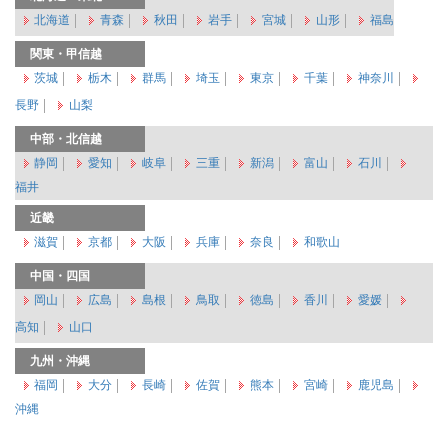
北海道
青森
秋田
岩手
宮城
山形
福島
関東・甲信越
茨城
栃木
群馬
埼玉
東京
千葉
神奈川
長野
山梨
中部・北信越
静岡
愛知
岐阜
三重
新潟
富山
石川
福井
近畿
滋賀
京都
大阪
兵庫
奈良
和歌山
中国・四国
岡山
広島
島根
鳥取
徳島
香川
愛媛
高知
山口
九州・沖縄
福岡
大分
長崎
佐賀
熊本
宮崎
鹿児島
沖縄