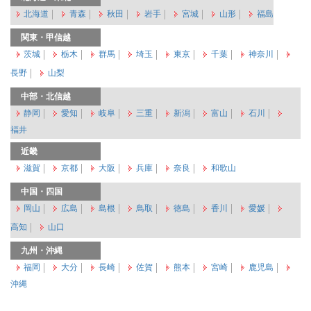
北海道
青森
秋田
岩手
宮城
山形
福島
関東・甲信越
茨城
栃木
群馬
埼玉
東京
千葉
神奈川
長野
山梨
中部・北信越
静岡
愛知
岐阜
三重
新潟
富山
石川
福井
近畿
滋賀
京都
大阪
兵庫
奈良
和歌山
中国・四国
岡山
広島
島根
鳥取
徳島
香川
愛媛
高知
山口
九州・沖縄
福岡
大分
長崎
佐賀
熊本
宮崎
鹿児島
沖縄