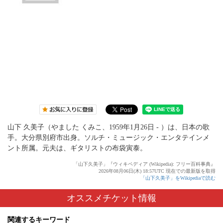
山下 久美子（やました くみこ、1959年1月26日 - ）は、日本の歌
手。大分県別府市出身。ソルチ・ミュージック・エンタテインメ
ント所属。元夫は、ギタリストの布袋寅泰。
「山下久美子」『ウィキペディア (Wikipedia): フリー百科事典』
2026年08月06日(木) 18:57UTC 現在での最新版を取得
「山下久美子」をWikipediaで読む
オススメチケット情報
関連するキーワード