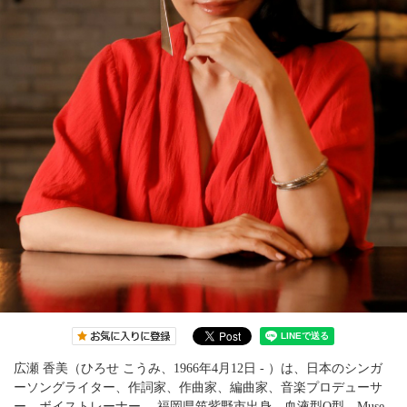
広瀬 香美（ひろせ こうみ、1966年4月12日 - ）は、日本のシンガ
ーソングライター、作詞家、作曲家、編曲家、音楽プロデューサ
ー、ボイストレーナー。 福岡県筑紫野市出身。血液型O型。Muse