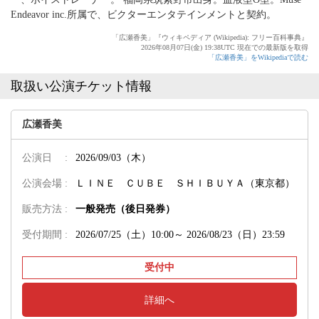
Endeavor inc.所属で、ビクターエンタテインメントと契約。
「広瀬香美」『ウィキペディア (Wikipedia): フリー百科事典』
2026年08月07日(金) 19:38UTC 現在での最新版を取得
「広瀬香美」をWikipediaで読む
取扱い公演チケット情報
広瀬香美
公演日 :
2026/09/03（木）
公演会場 :
ＬＩＮＥ ＣＵＢＥ ＳＨＩＢＵＹＡ（東京都）
販売方法 :
一般発売（後日発券）
受付期間 :
2026/07/25（土）10:00～
2026/08/23（日）23:59
受付中
詳細へ