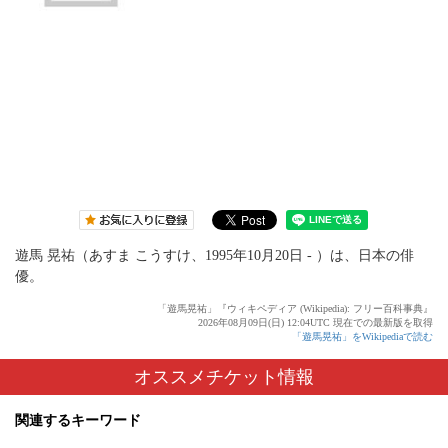
遊馬 晃祐（あすま こうすけ、1995年10月20日 - ）は、日本の俳
優。
「遊馬晃祐」『ウィキペディア (Wikipedia): フリー百科事典』
2026年08月09日(日) 12:04UTC 現在での最新版を取得
「遊馬晃祐」をWikipediaで読む
オススメチケット情報
関連するキーワード