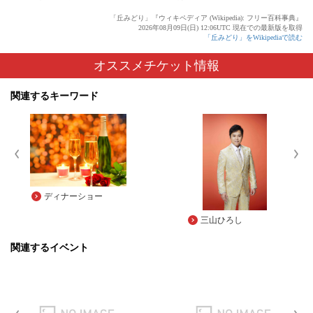
「丘みどり」『ウィキペディア (Wikipedia): フリー百科事典』
2026年08月09日(日) 12:06UTC 現在での最新版を取得
「丘みどり」をWikipediaで読む
オススメチケット情報
関連するキーワード
ディナーショー
三山ひろし
関連するイベント