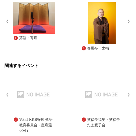
落語・寄席
春風亭一之輔
関連するイベント
第3回 KKB寄席 落語
笑福亭福笑・笑福亭
教育委員会（座席選
たま親子会
択可）