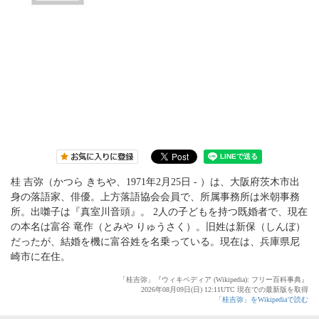
桂 吉弥（かつら きちや、1971年2月25日 - ）は、大阪府茨木市出
身の落語家、俳優。上方落語協会会員で、所属事務所は米朝事務
所。出囃子は『真室川音頭』。 2人の子どもを持つ既婚者で、現在
の本名は富谷 竜作（とみや りゅうさく）。旧姓は新保（しんぼ）
だったが、結婚を機に富谷姓を名乗っている。現在は、兵庫県尼
崎市に在住。
「桂吉弥」『ウィキペディア (Wikipedia): フリー百科事典』
2026年08月09日(日) 12:11UTC 現在での最新版を取得
「桂吉弥」をWikipediaで読む