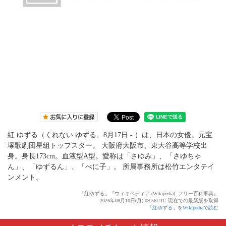
紅 ゆずる（くれない ゆずる、8月17日 - ）は、日本の女優。元宝
塚歌劇団星組トップスター。 大阪府大阪市、東大谷高等学校出
身。身長173cm。血液型A型。愛称は「さゆみ」、「さゆちゃ
ん」、「ゆずるん」、「べに子」。 所属事務所は松竹エンタテイ
ンメント。
「紅ゆずる」『ウィキペディア (Wikipedia): フリー百科事典』
2026年08月10日(月) 09:56UTC 現在での最新版を取得
「紅ゆずる」をWikipediaで読む