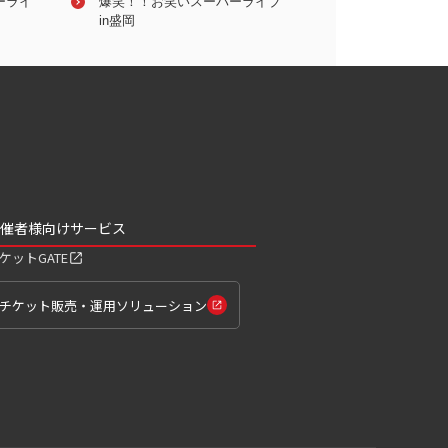
ーライ
吉住 (お笑い芸人)
爆笑！！お笑いスーパーライブ
真空ジェシカ
爆笑！！お笑いス
in盛岡
in 小田原
催者様向けサービス
ケットGATE
チケット販売・運用ソリューション