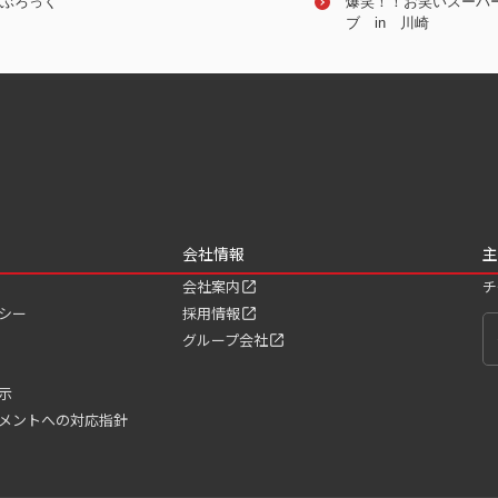
ぶろっく
WAHAHA本舗特別公演
ナイツ
爆笑！！お笑いスーパ
ブ in 川崎
会社情報
主
会社案内
チ
シー
採用情報
グループ会社
示
メントへの対応指針