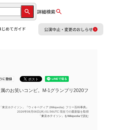
詳細検索
はじめてガイド
公演中止・変更のおしらせ
のお笑いコンビ。M-1グランプリ2020フ
「東京ホテイソン」『ウィキペディア (Wikipedia): フリー百科事典』
2026年08月06日(木) 01:56UTC 現在での最新版を取得
「東京ホテイソン」をWikipediaで読む