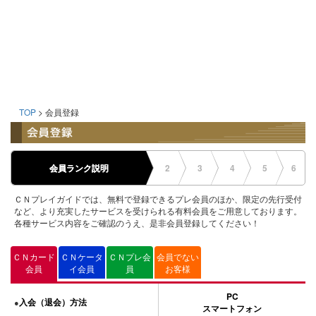
TOP
> 会員登録
会員ランク説明
2
3
4
5
6
ＣＮプレイガイドでは、無料で登録できるプレ会員のほか、限定の先行受付
など、より充実したサービスを受けられる有料会員をご用意しております。
各種サービス内容をご確認のうえ、是非会員登録してください！
ＣＮカード
ＣＮケータ
ＣＮプレ会
会員でない
会員
イ会員
員
お客様
PC
入会（退会）方法
●
スマートフォン