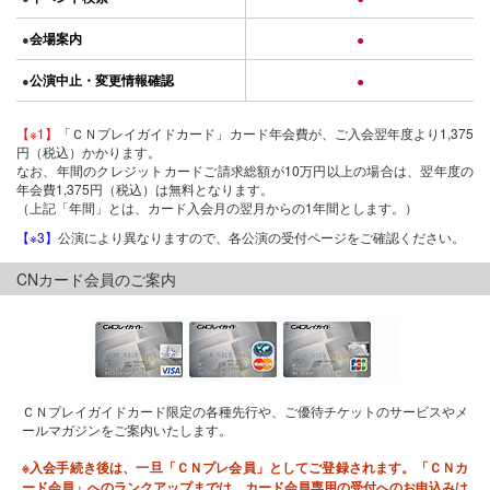
会場案内
●
●
公演中止・変更情報確認
●
●
【※1】
「ＣＮプレイガイドカード」カード年会費が、ご入会翌年度より1,375
円（税込）かかります。
なお、年間のクレジットカードご請求総額が10万円以上の場合は、翌年度の
年会費1,375円（税込）は無料となります。
（上記「年間」とは、カード入会月の翌月からの1年間とします。）
【※3】
公演により異なりますので、各公演の受付ページをご確認ください。
CNカード会員のご案内
ＣＮプレイガイドカード限定の各種先行や、ご優待チケットのサービスやメ
ールマガジンをご案内いたします。
※入会手続き後は、一旦「ＣＮプレ会員」としてご登録されます。「ＣＮカ
ード会員」へのランクアップまでは、カード会員専用の受付へのお申込みは