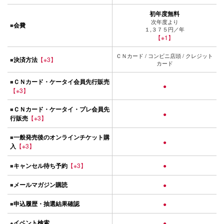
初年度無料
次年度より
会費
■
１,３７５円／年
【※1】
ＣＮカード / コンビニ店頭 / クレジット
決済方法
【※3】
■
カード
ＣＮカード・ケータイ会員先行販売
■
●
【※3】
ＣＮカード・ケータイ・プレ会員先
■
●
行販売
【※3】
一般発売後のオンラインチケット購
■
●
入
【※3】
キャンセル待ち予約
【※3】
●
■
メールマガジン購読
■
●
申込履歴・抽選結果確認
■
●
イベント検索
●
●