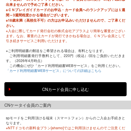
出来ませんので予めご了承ください。
※ＣＮプレイガイドカードのお申込・カード会員へのランクアップには１週
間～3週間程度かかる場合がございます。
※18歳未満（高校生不可）の方はお申込みいただけませんので、ご了承くだ
さい。
※入会に際してカード発行会社の株式会社アプラスより簡単な審査がござい
ます。なお、審査の上カードが発行できかねる場合は、ＣＮプレ会員として
引き続きサービスご利用いただけます。
※ご利用明細書の郵送をご希望される場合は、有料となります。
ご利用明細書発行手数料として、220円（税込）/回をご負担いただきま
す。（2026年4月時点）
この機会にぜひ「カード利用明細書WEBサービス」をご利用ください。
「カード利用明細書WEBサービス」についての詳細はこちら
CNケータイ会員のご案内
spモードをご利用頂ける端末（スマートフォン）からのご入会お手続きと
なります。
※NTTドコモの新料金プラン[ahamo]ではご利用頂けませんのでご注意くだ