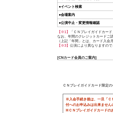
●
イベント検索
●
会場案内
●
公演中止・変更情報確認
【※1】
「ＣＮプレイガイドカード
なお、年間のクレジットカードご請
（上記「年間」とは、カード入会月
【※3】
公演により異なりますので
[CNカード会員のご案内]
ＣＮプレイガイドカード限定の
※入会手続き後は、一旦「Ｃ
付へのお申込みは出来ません
※ＣＮプレイガイドカードの