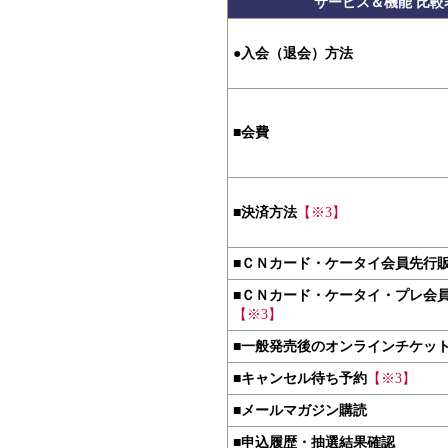
サービス＆機能 比較
●
入会（退会）方法
■
会費
■
決済方法
【※3】
■
ＣＮカード・ケータイ会員先行
■
ＣＮカード・ケータイ・プレ会
【※3】
■
一般発売後のオンラインチケッ
■
キャンセル待ち予約
【※3】
■
メールマガジン購読
■
申込履歴・抽選結果確認