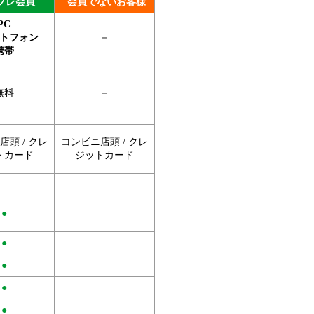
プレ会員
会員でないお客様
PC
トフォン
－
携帯
無料
－
頭 / クレ
コンビニ店頭 / クレ
トカード
ジットカード
●
●
●
●
●