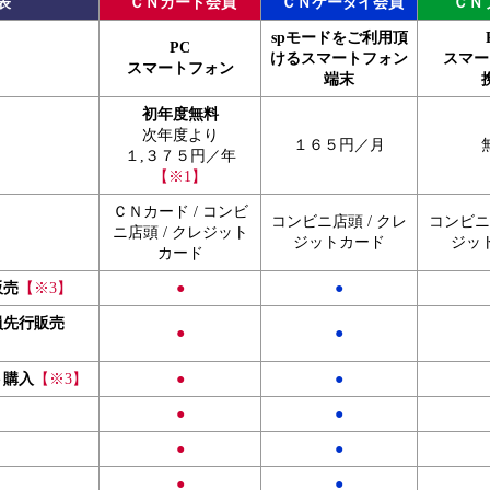
表
ＣＮカード会員
ＣＮケータイ会員
ＣＮ
spモードをご利用頂
PC
けるスマートフォン
スマー
スマートフォン
端末
初年度無料
次年度より
１６５円／月
１,３７５円／年
【※1】
ＣＮカード / コンビ
コンビニ店頭 / クレ
コンビニ店
ニ店頭 / クレジット
ジットカード
ジッ
カード
販売
【※3】
●
●
員先行販売
●
●
ト購入
【※3】
●
●
●
●
●
●
●
●