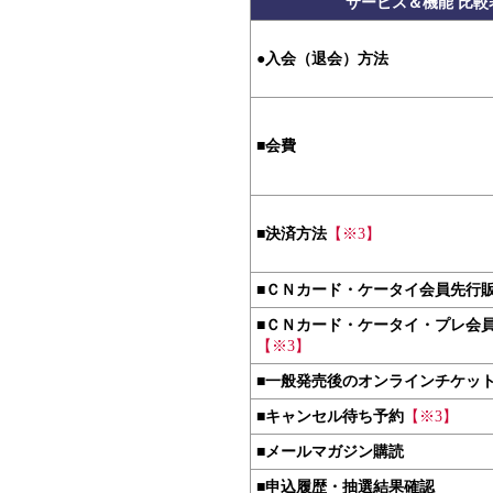
サービス＆機能 比較
●
入会（退会）方法
■
会費
■
決済方法
【※3】
■
ＣＮカード・ケータイ会員先行
■
ＣＮカード・ケータイ・プレ会
【※3】
■
一般発売後のオンラインチケッ
■
キャンセル待ち予約
【※3】
■
メールマガジン購読
■
申込履歴・抽選結果確認