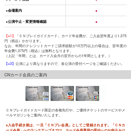
会場案内
●
●
公演中止・変更情報確認
●
●
【※1】
「ＣＮプレイガイドカード」カード年会費が、ご入会翌年度より1,375
円（税込）かかります。
なお、年間のクレジットカードご請求総額が10万円以上の場合は、翌年度の
年会費1,375円（税込）は無料となります。
（上記「年間」とは、カード入会月の翌月からの1年間とします。）
【※3】
公演により異なりますので、各公演の受付ページをご確認ください。
CNカード会員のご案内
ＣＮプレイガイドカード限定の各種先行や、ご優待チケットのサービスやメ
ールマガジンをご案内いたします。
※入会手続き後は、一旦「ＣＮプレ会員」としてご登録されます。「ＣＮカ
ード会員」へのランクアップまでは、カード会員専用の受付へのお申込みは