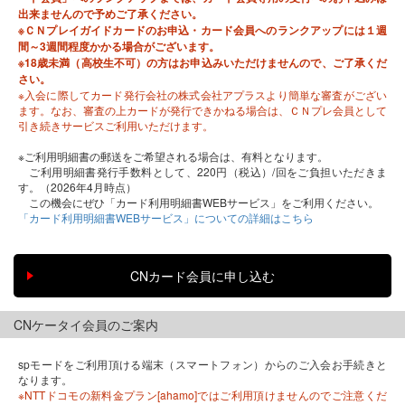
出来ませんので予めご了承ください。
※ＣＮプレイガイドカードのお申込・カード会員へのランクアップには１週
間～3週間程度かかる場合がございます。
※18歳未満（高校生不可）の方はお申込みいただけませんので、ご了承くだ
さい。
※入会に際してカード発行会社の株式会社アプラスより簡単な審査がござい
ます。なお、審査の上カードが発行できかねる場合は、ＣＮプレ会員として
引き続きサービスご利用いただけます。
※ご利用明細書の郵送をご希望される場合は、有料となります。
ご利用明細書発行手数料として、220円（税込）/回をご負担いただきま
す。（2026年4月時点）
この機会にぜひ「カード利用明細書WEBサービス」をご利用ください。
「カード利用明細書WEBサービス」についての詳細はこちら
CNケータイ会員のご案内
spモードをご利用頂ける端末（スマートフォン）からのご入会お手続きと
なります。
※NTTドコモの新料金プラン[ahamo]ではご利用頂けませんのでご注意くだ