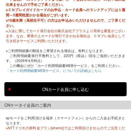
出来ませんので予めご了承ください。
※ＣＮプレイガイドカードのお申込・カード会員へのランクアップには１週
間～3週間程度かかる場合がございます。
※18歳未満（高校生不可）の方はお申込みいただけませんので、ご了承くだ
さい。
※入会に際してカード発行会社の株式会社アプラスより簡単な審査がござい
ます。なお、審査の上カードが発行できかねる場合は、ＣＮプレ会員として
引き続きサービスご利用いただけます。
※ご利用明細書の郵送をご希望される場合は、有料となります。
ご利用明細書発行手数料として、220円（税込）/回をご負担いただきま
す。（2026年4月時点）
この機会にぜひ「カード利用明細書WEBサービス」をご利用ください。
「カード利用明細書WEBサービス」についての詳細はこちら
CNケータイ会員のご案内
spモードをご利用頂ける端末（スマートフォン）からのご入会お手続きと
なります。
※NTTドコモの新料金プラン[ahamo]ではご利用頂けませんのでご注意くだ