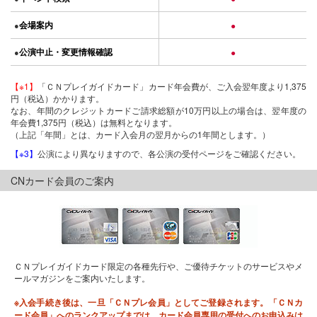
会場案内
●
●
公演中止・変更情報確認
●
●
【※1】
「ＣＮプレイガイドカード」カード年会費が、ご入会翌年度より1,375
円（税込）かかります。
なお、年間のクレジットカードご請求総額が10万円以上の場合は、翌年度の
年会費1,375円（税込）は無料となります。
（上記「年間」とは、カード入会月の翌月からの1年間とします。）
【※3】
公演により異なりますので、各公演の受付ページをご確認ください。
CNカード会員のご案内
ＣＮプレイガイドカード限定の各種先行や、ご優待チケットのサービスやメ
ールマガジンをご案内いたします。
※入会手続き後は、一旦「ＣＮプレ会員」としてご登録されます。「ＣＮカ
ード会員」へのランクアップまでは、カード会員専用の受付へのお申込みは