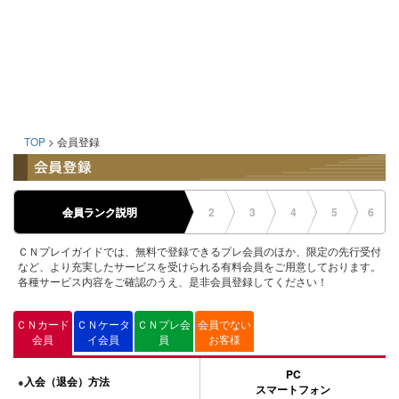
TOP
> 会員登録
会員ランク説明
2
3
4
5
6
ＣＮプレイガイドでは、無料で登録できるプレ会員のほか、限定の先行受付
など、より充実したサービスを受けられる有料会員をご用意しております。
各種サービス内容をご確認のうえ、是非会員登録してください！
ＣＮカード
ＣＮケータ
ＣＮプレ会
会員でない
会員
イ会員
員
お客様
PC
入会（退会）方法
●
スマートフォン