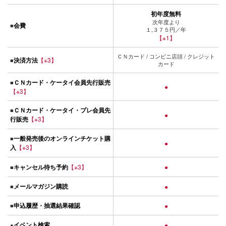
初年度無料
次年度より
会費
■
１,３７５円／年
【※1】
ＣＮカード / コンビニ店頭 / クレジット
決済方法
【※3】
■
カード
ＣＮカード・ケータイ会員先行販売
■
●
【※3】
ＣＮカード・ケータイ・プレ会員先
■
●
行販売
【※3】
一般発売後のオンラインチケット購
■
●
入
【※3】
キャンセル待ち予約
【※3】
●
■
メールマガジン購読
■
●
申込履歴・抽選結果確認
■
●
イベント検索
●
●