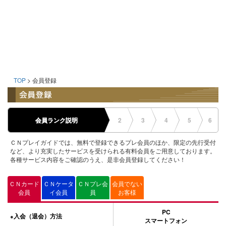
TOP
> 会員登録
会員ランク説明
2
3
4
5
6
ＣＮプレイガイドでは、無料で登録できるプレ会員のほか、限定の先行受付
など、より充実したサービスを受けられる有料会員をご用意しております。
各種サービス内容をご確認のうえ、是非会員登録してください！
ＣＮカード
ＣＮケータ
ＣＮプレ会
会員でない
会員
イ会員
員
お客様
PC
入会（退会）方法
●
スマートフォン