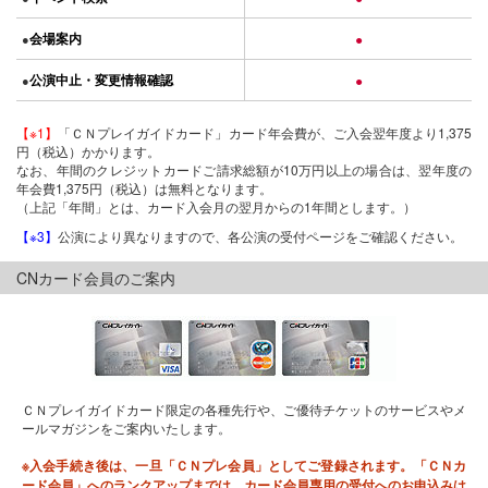
会場案内
●
●
公演中止・変更情報確認
●
●
【※1】
「ＣＮプレイガイドカード」カード年会費が、ご入会翌年度より1,375
円（税込）かかります。
なお、年間のクレジットカードご請求総額が10万円以上の場合は、翌年度の
年会費1,375円（税込）は無料となります。
（上記「年間」とは、カード入会月の翌月からの1年間とします。）
【※3】
公演により異なりますので、各公演の受付ページをご確認ください。
CNカード会員のご案内
ＣＮプレイガイドカード限定の各種先行や、ご優待チケットのサービスやメ
ールマガジンをご案内いたします。
※入会手続き後は、一旦「ＣＮプレ会員」としてご登録されます。「ＣＮカ
ード会員」へのランクアップまでは、カード会員専用の受付へのお申込みは