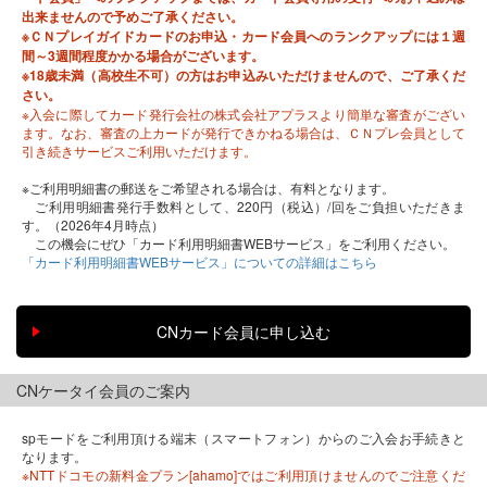
出来ませんので予めご了承ください。
※ＣＮプレイガイドカードのお申込・カード会員へのランクアップには１週
間～3週間程度かかる場合がございます。
※18歳未満（高校生不可）の方はお申込みいただけませんので、ご了承くだ
さい。
※入会に際してカード発行会社の株式会社アプラスより簡単な審査がござい
ます。なお、審査の上カードが発行できかねる場合は、ＣＮプレ会員として
引き続きサービスご利用いただけます。
※ご利用明細書の郵送をご希望される場合は、有料となります。
ご利用明細書発行手数料として、220円（税込）/回をご負担いただきま
す。（2026年4月時点）
この機会にぜひ「カード利用明細書WEBサービス」をご利用ください。
「カード利用明細書WEBサービス」についての詳細はこちら
CNケータイ会員のご案内
spモードをご利用頂ける端末（スマートフォン）からのご入会お手続きと
なります。
※NTTドコモの新料金プラン[ahamo]ではご利用頂けませんのでご注意くだ