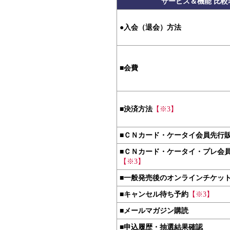
サービス＆機能 比較
●
入会（退会）方法
■
会費
■
決済方法
【※3】
■
ＣＮカード・ケータイ会員先行
■
ＣＮカード・ケータイ・プレ会
【※3】
■
一般発売後のオンラインチケッ
■
キャンセル待ち予約
【※3】
■
メールマガジン購読
■
申込履歴・抽選結果確認