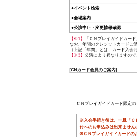
●
イベント検索
●
会場案内
●
公演中止・変更情報確認
【※1】
「ＣＮプレイガイドカード
なお、年間のクレジットカードご請
（上記「年間」とは、カード入会月
【※3】
公演により異なりますので
[CNカード会員のご案内]
ＣＮプレイガイドカード限定の
※入会手続き後は、一旦「Ｃ
付へのお申込みは出来ません
※ＣＮプレイガイドカードの