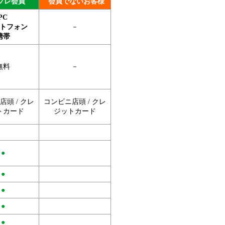
プレ会員
会員でないお客様
PC
トフォン
－
携帯
無料
－
頭 / クレ
コンビニ店頭 / クレ
トカード
ジットカード
●
●
●
●
●