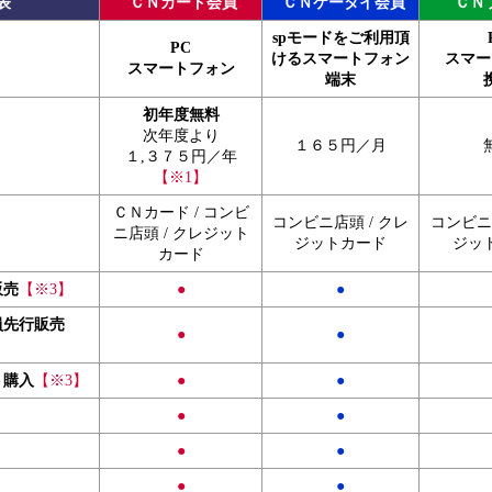
表
ＣＮカード会員
ＣＮケータイ会員
ＣＮ
spモードをご利用頂
PC
けるスマートフォン
スマー
スマートフォン
端末
初年度無料
次年度より
１６５円／月
１,３７５円／年
【※1】
ＣＮカード / コンビ
コンビニ店頭 / クレ
コンビニ店
ニ店頭 / クレジット
ジットカード
ジッ
カード
販売
【※3】
●
●
員先行販売
●
●
ト購入
【※3】
●
●
●
●
●
●
●
●