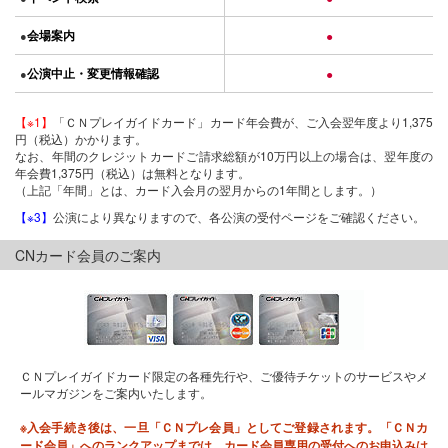
会場案内
●
●
公演中止・変更情報確認
●
●
【※1】
「ＣＮプレイガイドカード」カード年会費が、ご入会翌年度より1,375
円（税込）かかります。
なお、年間のクレジットカードご請求総額が10万円以上の場合は、翌年度の
年会費1,375円（税込）は無料となります。
（上記「年間」とは、カード入会月の翌月からの1年間とします。）
【※3】
公演により異なりますので、各公演の受付ページをご確認ください。
CNカード会員のご案内
ＣＮプレイガイドカード限定の各種先行や、ご優待チケットのサービスやメ
ールマガジンをご案内いたします。
※入会手続き後は、一旦「ＣＮプレ会員」としてご登録されます。「ＣＮカ
ード会員」へのランクアップまでは、カード会員専用の受付へのお申込みは