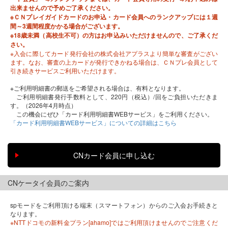
出来ませんので予めご了承ください。
※ＣＮプレイガイドカードのお申込・カード会員へのランクアップには１週
間～3週間程度かかる場合がございます。
※18歳未満（高校生不可）の方はお申込みいただけませんので、ご了承くだ
さい。
※入会に際してカード発行会社の株式会社アプラスより簡単な審査がござい
ます。なお、審査の上カードが発行できかねる場合は、ＣＮプレ会員として
引き続きサービスご利用いただけます。
※ご利用明細書の郵送をご希望される場合は、有料となります。
ご利用明細書発行手数料として、220円（税込）/回をご負担いただきま
す。（2026年4月時点）
この機会にぜひ「カード利用明細書WEBサービス」をご利用ください。
「カード利用明細書WEBサービス」についての詳細はこちら
CNケータイ会員のご案内
spモードをご利用頂ける端末（スマートフォン）からのご入会お手続きと
なります。
※NTTドコモの新料金プラン[ahamo]ではご利用頂けませんのでご注意くだ