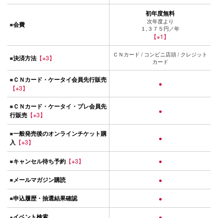
初年度無料
次年度より
会費
■
１,３７５円／年
【※1】
ＣＮカード / コンビニ店頭 / クレジット
決済方法
【※3】
■
カード
ＣＮカード・ケータイ会員先行販売
■
●
【※3】
ＣＮカード・ケータイ・プレ会員先
■
●
行販売
【※3】
一般発売後のオンラインチケット購
■
●
入
【※3】
キャンセル待ち予約
【※3】
●
■
メールマガジン購読
■
●
申込履歴・抽選結果確認
■
●
イベント検索
●
●