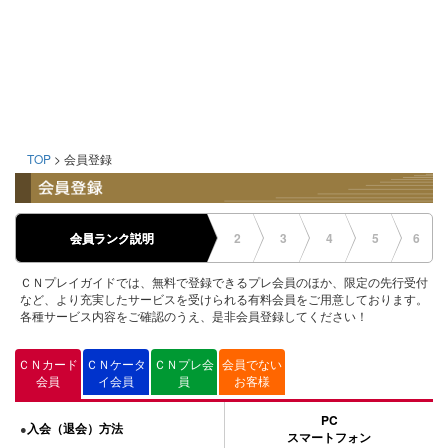
TOP
> 会員登録
会員ランク説明
2
3
4
5
6
ＣＮプレイガイドでは、無料で登録できるプレ会員のほか、限定の先行受付
など、より充実したサービスを受けられる有料会員をご用意しております。
各種サービス内容をご確認のうえ、是非会員登録してください！
ＣＮカード
ＣＮケータ
ＣＮプレ会
会員でない
会員
イ会員
員
お客様
PC
入会（退会）方法
●
スマートフォン