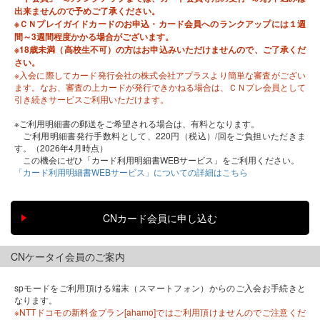
出来ませんので予めご了承ください。
※ＣＮプレイガイドカードのお申込・カード会員へのランクアップには１週
間～3週間程度かかる場合がございます。
※18歳未満（高校生不可）の方はお申込みいただけませんので、ご了承くだ
さい。
※入会に際してカード発行会社の株式会社アプラスより簡単な審査がござい
ます。なお、審査の上カードが発行できかねる場合は、ＣＮプレ会員として
引き続きサービスご利用いただけます。
※ご利用明細書の郵送をご希望される場合は、有料となります。
ご利用明細書発行手数料として、220円（税込）/回をご負担いただきま
す。（2026年4月時点）
この機会にぜひ「カード利用明細書WEBサービス」をご利用ください。
「カード利用明細書WEBサービス」についての詳細はこちら
CNケータイ会員のご案内
spモードをご利用頂ける端末（スマートフォン）からのご入会お手続きと
なります。
※NTTドコモの新料金プラン[ahamo]ではご利用頂けませんのでご注意くだ