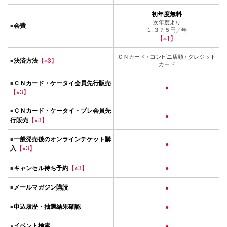
初年度無料
次年度より
会費
■
１,３７５円／年
【※1】
ＣＮカード / コンビニ店頭 / クレジット
決済方法
【※3】
■
カード
ＣＮカード・ケータイ会員先行販売
■
●
【※3】
ＣＮカード・ケータイ・プレ会員先
■
●
行販売
【※3】
一般発売後のオンラインチケット購
■
●
入
【※3】
キャンセル待ち予約
【※3】
●
■
メールマガジン購読
■
●
申込履歴・抽選結果確認
■
●
イベント検索
●
●