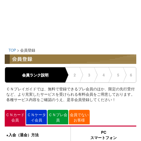
TOP
> 会員登録
会員ランク説明
2
3
4
5
6
ＣＮプレイガイドでは、無料で登録できるプレ会員のほか、限定の先行受付
など、より充実したサービスを受けられる有料会員をご用意しております。
各種サービス内容をご確認のうえ、是非会員登録してください！
ＣＮカード
ＣＮケータ
ＣＮプレ会
会員でない
会員
イ会員
員
お客様
PC
入会（退会）方法
●
スマートフォン