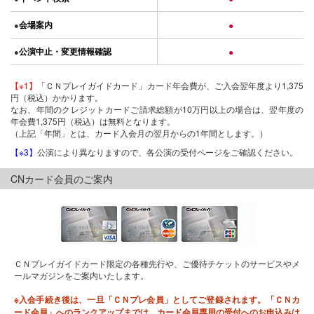
会場案内
●
●
公演中止・変更情報確認
●
●
【※1】
「ＣＮプレイガイドカード」カード年会費が、ご入会翌年度より1,375
円（税込）かかります。
なお、年間のクレジットカードご請求総額が10万円以上の場合は、翌年度の
年会費1,375円（税込）は無料となります。
（上記「年間」とは、カード入会月の翌月からの1年間とします。）
【※3】
公演により異なりますので、各公演の受付ページをご確認ください。
CNカード会員のご案内
ＣＮプレイガイドカード限定の各種先行や、ご優待チケットのサービスやメ
ールマガジンをご案内いたします。
※入会手続き後は、一旦「ＣＮプレ会員」としてご登録されます。「ＣＮカ
ード会員」へのランクアップまでは、カード会員専用の受付へのお申込みは