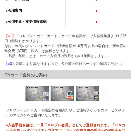
会場案内
●
●
公演中止・変更情報確認
●
●
【※1】
「ＣＮプレイガイドカード」カード年会費が、ご入会翌年度より1,375
円（税込）かかります。
なお、年間のクレジットカードご請求総額が10万円以上の場合は、翌年度の
年会費1,375円（税込）は無料となります。
（上記「年間」とは、カード入会月の翌月からの1年間とします。）
【※3】
公演により異なりますので、各公演の受付ページをご確認ください。
CNカード会員のご案内
ＣＮプレイガイドカード限定の各種先行や、ご優待チケットのサービスやメ
ールマガジンをご案内いたします。
※入会手続き後は、一旦「ＣＮプレ会員」としてご登録されます。「ＣＮカ
ード会員」へのランクアップまでは、カード会員専用の受付へのお申込みは