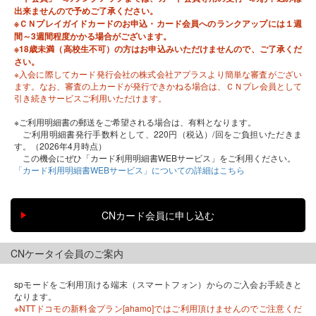
出来ませんので予めご了承ください。
※ＣＮプレイガイドカードのお申込・カード会員へのランクアップには１週
間～3週間程度かかる場合がございます。
※18歳未満（高校生不可）の方はお申込みいただけませんので、ご了承くだ
さい。
※入会に際してカード発行会社の株式会社アプラスより簡単な審査がござい
ます。なお、審査の上カードが発行できかねる場合は、ＣＮプレ会員として
引き続きサービスご利用いただけます。
※ご利用明細書の郵送をご希望される場合は、有料となります。
ご利用明細書発行手数料として、220円（税込）/回をご負担いただきま
す。（2026年4月時点）
この機会にぜひ「カード利用明細書WEBサービス」をご利用ください。
「カード利用明細書WEBサービス」についての詳細はこちら
CNケータイ会員のご案内
spモードをご利用頂ける端末（スマートフォン）からのご入会お手続きと
なります。
※NTTドコモの新料金プラン[ahamo]ではご利用頂けませんのでご注意くだ