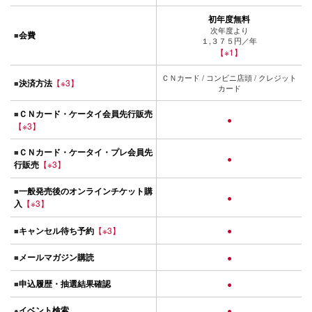
初年度無料
次年度より
会費
■
１,３７５円／年
【※1】
ＣＮカード / コンビニ店頭 / クレジット
決済方法
【※3】
■
カード
ＣＮカード・ケータイ会員先行販売
■
●
【※3】
ＣＮカード・ケータイ・プレ会員先
■
●
行販売
【※3】
一般発売後のオンラインチケット購
■
●
入
【※3】
キャンセル待ち予約
【※3】
●
■
メールマガジン購読
■
●
申込履歴・抽選結果確認
■
●
イベント検索
●
●