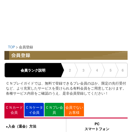
TOP
> 会員登録
会員ランク説明
2
3
4
5
6
ＣＮプレイガイドでは、無料で登録できるプレ会員のほか、限定の先行受付
など、より充実したサービスを受けられる有料会員をご用意しております。
各種サービス内容をご確認のうえ、是非会員登録してください！
ＣＮカード
ＣＮケータ
ＣＮプレ会
会員でない
会員
イ会員
員
お客様
PC
入会（退会）方法
●
スマートフォン