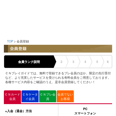
TOP
> 会員登録
会員ランク説明
2
3
4
5
6
ＣＮプレイガイドでは、無料で登録できるプレ会員のほか、限定の先行受付
など、より充実したサービスを受けられる有料会員をご用意しております。
各種サービス内容をご確認のうえ、是非会員登録してください！
ＣＮカード
ＣＮケータ
ＣＮプレ会
会員でない
会員
イ会員
員
お客様
PC
入会（退会）方法
●
スマートフォン