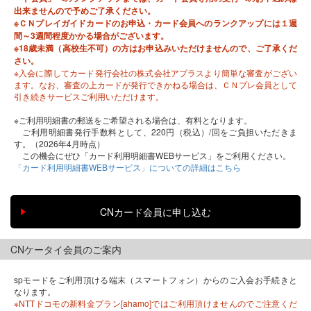
出来ませんので予めご了承ください。
※ＣＮプレイガイドカードのお申込・カード会員へのランクアップには１週
間～3週間程度かかる場合がございます。
※18歳未満（高校生不可）の方はお申込みいただけませんので、ご了承くだ
さい。
※入会に際してカード発行会社の株式会社アプラスより簡単な審査がござい
ます。なお、審査の上カードが発行できかねる場合は、ＣＮプレ会員として
引き続きサービスご利用いただけます。
※ご利用明細書の郵送をご希望される場合は、有料となります。
ご利用明細書発行手数料として、220円（税込）/回をご負担いただきま
す。（2026年4月時点）
この機会にぜひ「カード利用明細書WEBサービス」をご利用ください。
「カード利用明細書WEBサービス」についての詳細はこちら
CNケータイ会員のご案内
spモードをご利用頂ける端末（スマートフォン）からのご入会お手続きと
なります。
※NTTドコモの新料金プラン[ahamo]ではご利用頂けませんのでご注意くだ