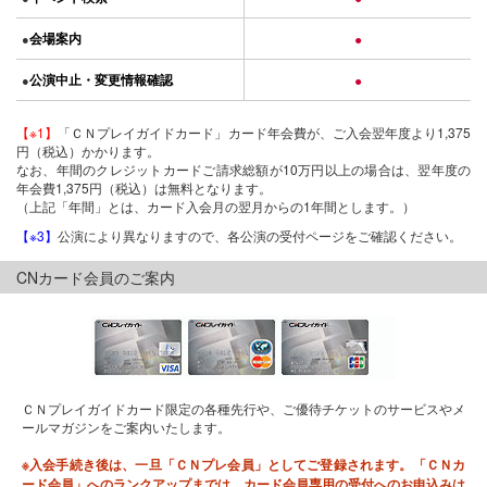
会場案内
●
●
公演中止・変更情報確認
●
●
【※1】
「ＣＮプレイガイドカード」カード年会費が、ご入会翌年度より1,375
円（税込）かかります。
なお、年間のクレジットカードご請求総額が10万円以上の場合は、翌年度の
年会費1,375円（税込）は無料となります。
（上記「年間」とは、カード入会月の翌月からの1年間とします。）
【※3】
公演により異なりますので、各公演の受付ページをご確認ください。
CNカード会員のご案内
ＣＮプレイガイドカード限定の各種先行や、ご優待チケットのサービスやメ
ールマガジンをご案内いたします。
※入会手続き後は、一旦「ＣＮプレ会員」としてご登録されます。「ＣＮカ
ード会員」へのランクアップまでは、カード会員専用の受付へのお申込みは