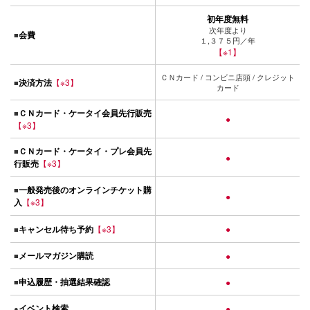
初年度無料
次年度より
会費
■
１,３７５円／年
【※1】
ＣＮカード / コンビニ店頭 / クレジット
決済方法
【※3】
■
カード
ＣＮカード・ケータイ会員先行販売
■
●
【※3】
ＣＮカード・ケータイ・プレ会員先
■
●
行販売
【※3】
一般発売後のオンラインチケット購
■
●
入
【※3】
キャンセル待ち予約
【※3】
●
■
メールマガジン購読
■
●
申込履歴・抽選結果確認
■
●
イベント検索
●
●