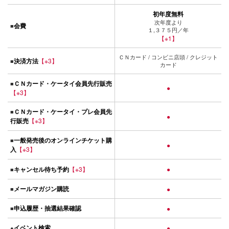
初年度無料
次年度より
会費
■
１,３７５円／年
【※1】
ＣＮカード / コンビニ店頭 / クレジット
決済方法
【※3】
■
カード
ＣＮカード・ケータイ会員先行販売
■
●
【※3】
ＣＮカード・ケータイ・プレ会員先
■
●
行販売
【※3】
一般発売後のオンラインチケット購
■
●
入
【※3】
キャンセル待ち予約
【※3】
●
■
メールマガジン購読
■
●
申込履歴・抽選結果確認
■
●
イベント検索
●
●