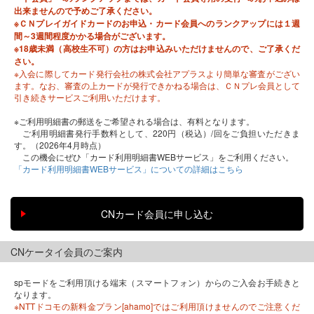
出来ませんので予めご了承ください。
※ＣＮプレイガイドカードのお申込・カード会員へのランクアップには１週
間～3週間程度かかる場合がございます。
※18歳未満（高校生不可）の方はお申込みいただけませんので、ご了承くだ
さい。
※入会に際してカード発行会社の株式会社アプラスより簡単な審査がござい
ます。なお、審査の上カードが発行できかねる場合は、ＣＮプレ会員として
引き続きサービスご利用いただけます。
※ご利用明細書の郵送をご希望される場合は、有料となります。
ご利用明細書発行手数料として、220円（税込）/回をご負担いただきま
す。（2026年4月時点）
この機会にぜひ「カード利用明細書WEBサービス」をご利用ください。
「カード利用明細書WEBサービス」についての詳細はこちら
CNケータイ会員のご案内
spモードをご利用頂ける端末（スマートフォン）からのご入会お手続きと
なります。
※NTTドコモの新料金プラン[ahamo]ではご利用頂けませんのでご注意くだ