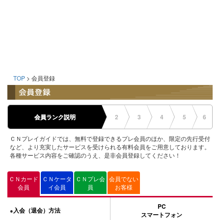
TOP
> 会員登録
会員ランク説明
2
3
4
5
6
ＣＮプレイガイドでは、無料で登録できるプレ会員のほか、限定の先行受付
など、より充実したサービスを受けられる有料会員をご用意しております。
各種サービス内容をご確認のうえ、是非会員登録してください！
ＣＮカード
ＣＮケータ
ＣＮプレ会
会員でない
会員
イ会員
員
お客様
PC
入会（退会）方法
●
スマートフォン