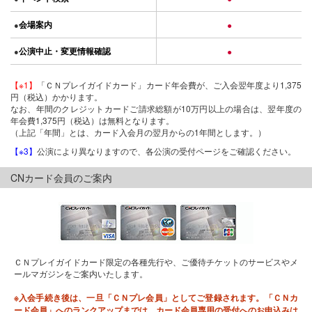
会場案内
●
●
公演中止・変更情報確認
●
●
【※1】
「ＣＮプレイガイドカード」カード年会費が、ご入会翌年度より1,375
円（税込）かかります。
なお、年間のクレジットカードご請求総額が10万円以上の場合は、翌年度の
年会費1,375円（税込）は無料となります。
（上記「年間」とは、カード入会月の翌月からの1年間とします。）
【※3】
公演により異なりますので、各公演の受付ページをご確認ください。
CNカード会員のご案内
ＣＮプレイガイドカード限定の各種先行や、ご優待チケットのサービスやメ
ールマガジンをご案内いたします。
※入会手続き後は、一旦「ＣＮプレ会員」としてご登録されます。「ＣＮカ
ード会員」へのランクアップまでは、カード会員専用の受付へのお申込みは