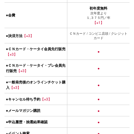
初年度無料
次年度より
会費
■
１,３７５円／年
【※1】
ＣＮカード / コンビニ店頭 / クレジット
決済方法
【※3】
■
カード
ＣＮカード・ケータイ会員先行販売
■
●
【※3】
ＣＮカード・ケータイ・プレ会員先
■
●
行販売
【※3】
一般発売後のオンラインチケット購
■
●
入
【※3】
キャンセル待ち予約
【※3】
●
■
メールマガジン購読
■
●
申込履歴・抽選結果確認
■
●
イベント検索
●
●