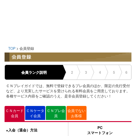
TOP
> 会員登録
会員ランク説明
2
3
4
5
6
ＣＮプレイガイドでは、無料で登録できるプレ会員のほか、限定の先行受付
など、より充実したサービスを受けられる有料会員をご用意しております。
各種サービス内容をご確認のうえ、是非会員登録してください！
ＣＮカード
ＣＮケータ
ＣＮプレ会
会員でない
会員
イ会員
員
お客様
PC
入会（退会）方法
●
スマートフォン