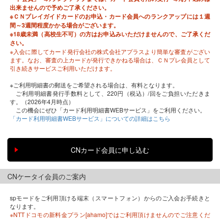
出来ませんので予めご了承ください。
※ＣＮプレイガイドカードのお申込・カード会員へのランクアップには１週
間～3週間程度かかる場合がございます。
※18歳未満（高校生不可）の方はお申込みいただけませんので、ご了承くだ
さい。
※入会に際してカード発行会社の株式会社アプラスより簡単な審査がござい
ます。なお、審査の上カードが発行できかねる場合は、ＣＮプレ会員として
引き続きサービスご利用いただけます。
※ご利用明細書の郵送をご希望される場合は、有料となります。
ご利用明細書発行手数料として、220円（税込）/回をご負担いただきま
す。（2026年4月時点）
この機会にぜひ「カード利用明細書WEBサービス」をご利用ください。
「カード利用明細書WEBサービス」についての詳細はこちら
CNケータイ会員のご案内
spモードをご利用頂ける端末（スマートフォン）からのご入会お手続きと
なります。
※NTTドコモの新料金プラン[ahamo]ではご利用頂けませんのでご注意くだ