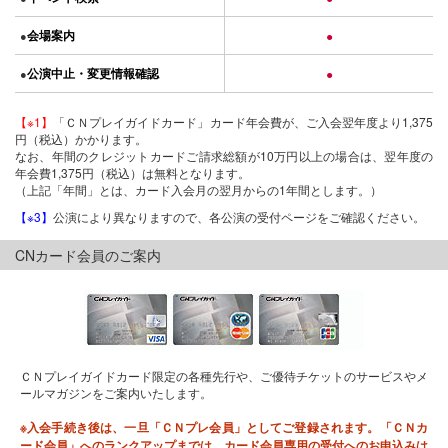
会場案内
●
●
公演中止・変更情報確認
●
●
【※1】
「ＣＮプレイガイドカード」カード年会費が、ご入会翌年度より1,375
円（税込）かかります。
なお、年間のクレジットカードご請求総額が10万円以上の場合は、翌年度の
年会費1,375円（税込）は無料となります。
（上記「年間」とは、カード入会月の翌月からの1年間とします。）
【※3】
公演により異なりますので、各公演の受付ページをご確認ください。
CNカード会員のご案内
ＣＮプレイガイドカード限定の各種先行や、ご優待チケットのサービスやメ
ールマガジンをご案内いたします。
※入会手続き後は、一旦「ＣＮプレ会員」としてご登録されます。「ＣＮカ
ード会員」へのランクアップまでは、カード会員専用の受付へのお申込みは