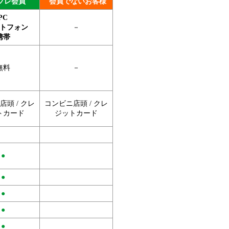
プレ会員
会員でないお客様
PC
トフォン
－
携帯
無料
－
頭 / クレ
コンビニ店頭 / クレ
トカード
ジットカード
●
●
●
●
●