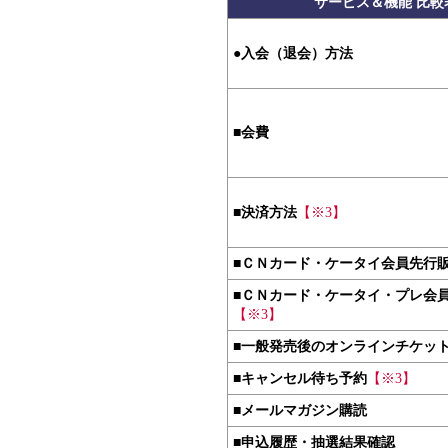
サービス＆機能 比較
●
入会（退会）方法
■
会費
■
決済方法
【※3】
■
ＣＮカード・ケータイ会員先行
■
ＣＮカード・ケータイ・プレ会
【※3】
■
一般発売後のオンラインチケッ
■
キャンセル待ち予約
【※3】
■
メールマガジン購読
■
申込履歴・抽選結果確認