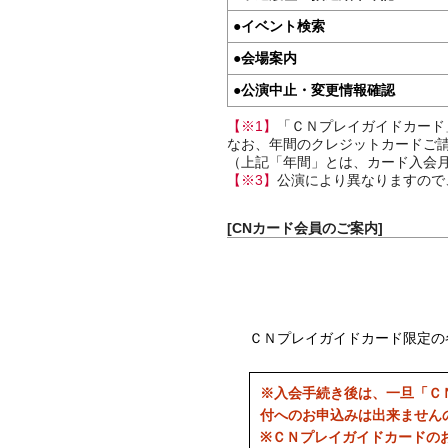
●
イベント検索
●
会場案内
●
公演中止・変更情報確認
【※1】
「ＣＮプレイガイドカード
なお、年間のクレジットカードご請
（上記「年間」とは、カード入会月
【※3】
公演により異なりますので
[CNカード会員のご案内]
ＣＮプレイガイドカード限定の
※入会手続き後は、一旦「Ｃ
付へのお申込みは出来ません
※ＣＮプレイガイドカードの