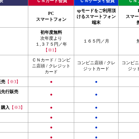
表
ＣＮカード会員
ＣＮケータイ会員
ＣＮ
spモードをご利用頂
PC
けるスマートフォン
スマー
スマートフォン
端末
初年度無料
次年度より
１６５円／月
１,３７５円／年
【※1】
ＣＮカード / コンビ
コンビニ店頭 / クレ
コンビニ店
ニ店頭 / クレジット
ジットカード
ジッ
カード
販売
【※3】
●
●
員先行販売
●
●
ト購入
【※3】
●
●
●
●
●
●
●
●