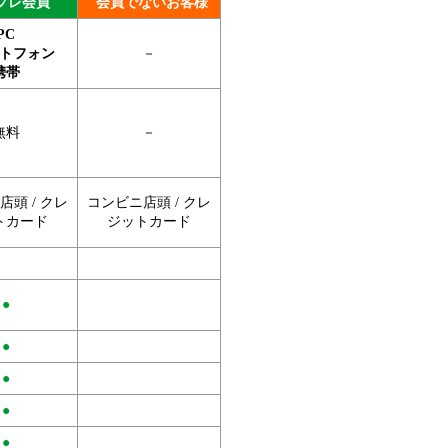
プレ会員
会員でないお客様
PC
トフォン
－
携帯
無料
－
頭 / クレ
コンビニ店頭 / クレ
トカード
ジットカード
●
●
●
●
●