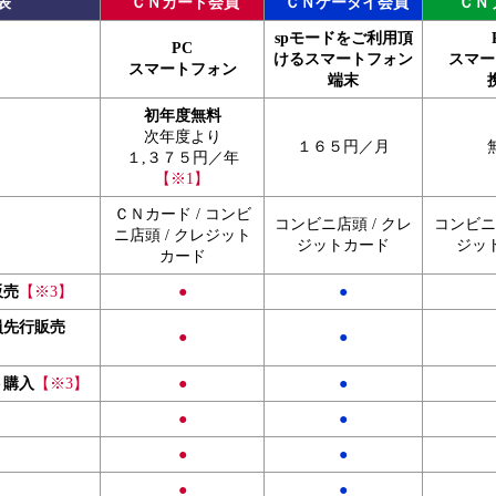
表
ＣＮカード会員
ＣＮケータイ会員
ＣＮ
spモードをご利用頂
PC
けるスマートフォン
スマー
スマートフォン
端末
初年度無料
次年度より
１６５円／月
１,３７５円／年
【※1】
ＣＮカード / コンビ
コンビニ店頭 / クレ
コンビニ店
ニ店頭 / クレジット
ジットカード
ジッ
カード
販売
【※3】
●
●
員先行販売
●
●
ト購入
【※3】
●
●
●
●
●
●
●
●