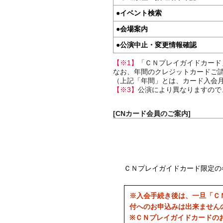
●
イベント検索
●
会場案内
●
公演中止・変更情報確認
【※1】
「ＣＮプレイガイドカード
なお、年間のクレジットカードご請
（上記「年間」とは、カード入会月
【※3】
公演により異なりますので
[CNカード会員のご案内]
ＣＮプレイガイドカード限定の
※入会手続き後は、一旦「Ｃ
付へのお申込みは出来ません
※ＣＮプレイガイドカードの