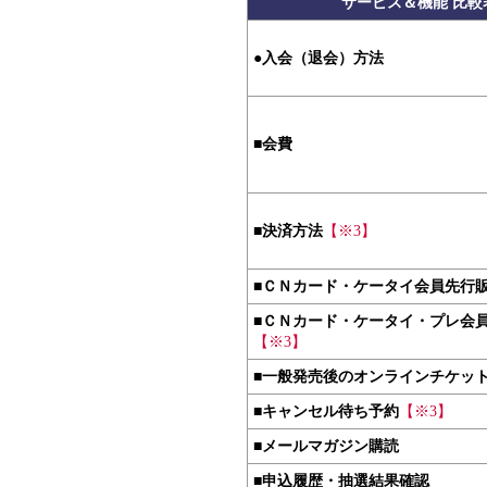
サービス＆機能 比較
●
入会（退会）方法
■
会費
■
決済方法
【※3】
■
ＣＮカード・ケータイ会員先行
■
ＣＮカード・ケータイ・プレ会
【※3】
■
一般発売後のオンラインチケッ
■
キャンセル待ち予約
【※3】
■
メールマガジン購読
■
申込履歴・抽選結果確認