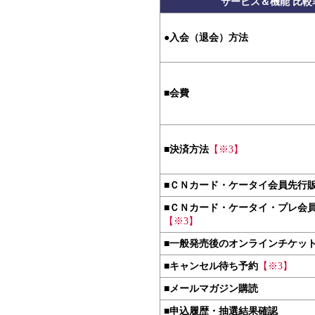
サービス＆機能 比較
●
入会（退会）方法
■
会費
■
決済方法
【※3】
■
ＣＮカード・ケータイ会員先行
■
ＣＮカード・ケータイ・プレ会
【※3】
■
一般発売後のオンラインチケッ
■
キャンセル待ち予約
【※3】
■
メールマガジン購読
■
申込履歴・抽選結果確認