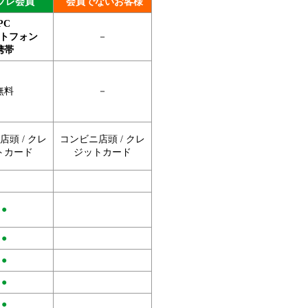
プレ会員
会員でないお客様
PC
トフォン
－
携帯
無料
－
頭 / クレ
コンビニ店頭 / クレ
トカード
ジットカード
●
●
●
●
●