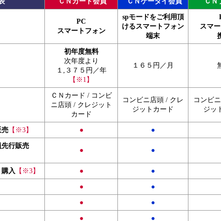
表
ＣＮカード会員
ＣＮケータイ会員
ＣＮ
spモードをご利用頂
PC
けるスマートフォン
スマー
スマートフォン
端末
初年度無料
次年度より
１６５円／月
１,３７５円／年
【※1】
ＣＮカード / コンビ
コンビニ店頭 / クレ
コンビニ店
ニ店頭 / クレジット
ジットカード
ジッ
カード
販売
【※3】
●
●
員先行販売
●
●
ト購入
【※3】
●
●
●
●
●
●
●
●