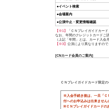
●
イベント検索
●
会場案内
●
公演中止・変更情報確認
【※1】
「ＣＮプレイガイドカード
なお、年間のクレジットカードご請
（上記「年間」とは、カード入会月
【※3】
公演により異なりますので
[CNカード会員のご案内]
ＣＮプレイガイドカード限定の
※入会手続き後は、一旦「Ｃ
付へのお申込みは出来ません
※ＣＮプレイガイドカードの