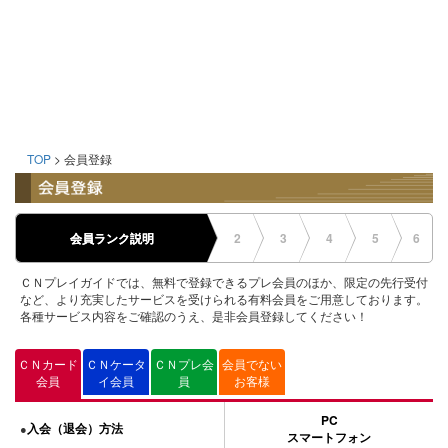
TOP
> 会員登録
会員ランク説明
2
3
4
5
6
ＣＮプレイガイドでは、無料で登録できるプレ会員のほか、限定の先行受付
など、より充実したサービスを受けられる有料会員をご用意しております。
各種サービス内容をご確認のうえ、是非会員登録してください！
ＣＮカード
ＣＮケータ
ＣＮプレ会
会員でない
会員
イ会員
員
お客様
PC
入会（退会）方法
●
スマートフォン