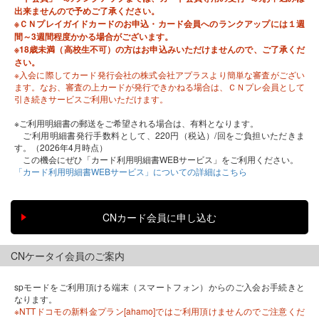
出来ませんので予めご了承ください。
※ＣＮプレイガイドカードのお申込・カード会員へのランクアップには１週
間～3週間程度かかる場合がございます。
※18歳未満（高校生不可）の方はお申込みいただけませんので、ご了承くだ
さい。
※入会に際してカード発行会社の株式会社アプラスより簡単な審査がござい
ます。なお、審査の上カードが発行できかねる場合は、ＣＮプレ会員として
引き続きサービスご利用いただけます。
※ご利用明細書の郵送をご希望される場合は、有料となります。
ご利用明細書発行手数料として、220円（税込）/回をご負担いただきま
す。（2026年4月時点）
この機会にぜひ「カード利用明細書WEBサービス」をご利用ください。
「カード利用明細書WEBサービス」についての詳細はこちら
CNケータイ会員のご案内
spモードをご利用頂ける端末（スマートフォン）からのご入会お手続きと
なります。
※NTTドコモの新料金プラン[ahamo]ではご利用頂けませんのでご注意くだ