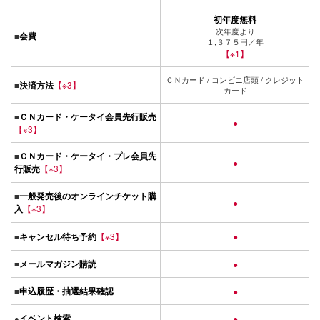
初年度無料
次年度より
会費
■
１,３７５円／年
【※1】
ＣＮカード / コンビニ店頭 / クレジット
決済方法
【※3】
■
カード
ＣＮカード・ケータイ会員先行販売
■
●
【※3】
ＣＮカード・ケータイ・プレ会員先
■
●
行販売
【※3】
一般発売後のオンラインチケット購
■
●
入
【※3】
キャンセル待ち予約
【※3】
●
■
メールマガジン購読
■
●
申込履歴・抽選結果確認
■
●
イベント検索
●
●