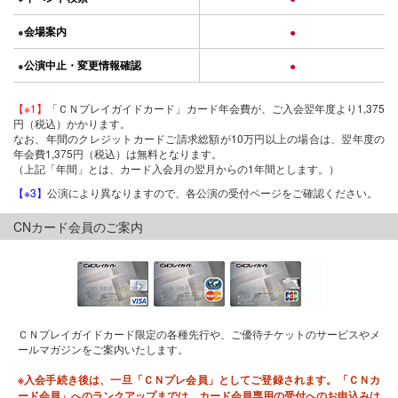
会場案内
●
●
公演中止・変更情報確認
●
●
【※1】
「ＣＮプレイガイドカード」カード年会費が、ご入会翌年度より1,375
円（税込）かかります。
なお、年間のクレジットカードご請求総額が10万円以上の場合は、翌年度の
年会費1,375円（税込）は無料となります。
（上記「年間」とは、カード入会月の翌月からの1年間とします。）
【※3】
公演により異なりますので、各公演の受付ページをご確認ください。
CNカード会員のご案内
ＣＮプレイガイドカード限定の各種先行や、ご優待チケットのサービスやメ
ールマガジンをご案内いたします。
※入会手続き後は、一旦「ＣＮプレ会員」としてご登録されます。「ＣＮカ
ード会員」へのランクアップまでは、カード会員専用の受付へのお申込みは