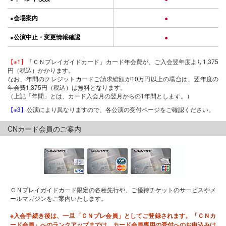
会場案内
●
●
公演中止・変更情報確認
●
●
【※1】
「ＣＮプレイガイドカード」カード年会費が、ご入会翌年度より1,375
円（税込）かかります。
なお、年間のクレジットカードご請求総額が10万円以上の場合は、翌年度の
年会費1,375円（税込）は無料となります。
（上記「年間」とは、カード入会月の翌月からの1年間とします。）
【※3】
公演により異なりますので、各公演の受付ページをご確認ください。
CNカード会員のご案内
ＣＮプレイガイドカード限定の各種先行や、ご優待チケットのサービスやメ
ールマガジンをご案内いたします。
※入会手続き後は、一旦「ＣＮプレ会員」としてご登録されます。「ＣＮカ
ード会員」へのランクアップまでは、カード会員専用の受付へのお申込みは