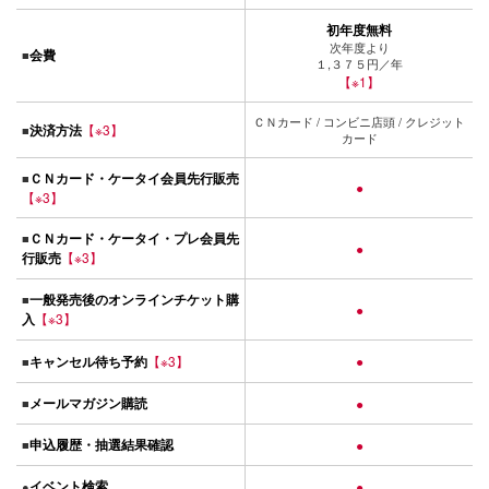
初年度無料
次年度より
会費
■
１,３７５円／年
【※1】
ＣＮカード / コンビニ店頭 / クレジット
決済方法
【※3】
■
カード
ＣＮカード・ケータイ会員先行販売
■
●
【※3】
ＣＮカード・ケータイ・プレ会員先
■
●
行販売
【※3】
一般発売後のオンラインチケット購
■
●
入
【※3】
キャンセル待ち予約
【※3】
●
■
メールマガジン購読
■
●
申込履歴・抽選結果確認
■
●
イベント検索
●
●