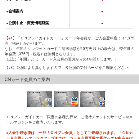
会場案内
●
●
公演中止・変更情報確認
●
●
【※1】
「ＣＮプレイガイドカード」カード年会費が、ご入会翌年度より1,375
円（税込）かかります。
なお、年間のクレジットカードご請求総額が10万円以上の場合は、翌年度の
年会費1,375円（税込）は無料となります。
（上記「年間」とは、カード入会月の翌月からの1年間とします。）
【※3】
公演により異なりますので、各公演の受付ページをご確認ください。
CNカード会員のご案内
ＣＮプレイガイドカード限定の各種先行や、ご優待チケットのサービスやメ
ールマガジンをご案内いたします。
※入会手続き後は、一旦「ＣＮプレ会員」としてご登録されます。「ＣＮカ
ード会員」へのランクアップまでは、カード会員専用の受付へのお申込みは