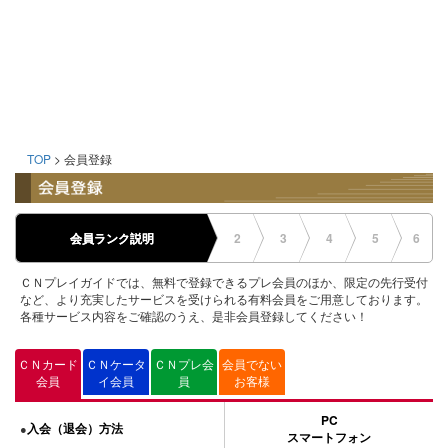
TOP
> 会員登録
会員ランク説明
2
3
4
5
6
ＣＮプレイガイドでは、無料で登録できるプレ会員のほか、限定の先行受付
など、より充実したサービスを受けられる有料会員をご用意しております。
各種サービス内容をご確認のうえ、是非会員登録してください！
ＣＮカード
ＣＮケータ
ＣＮプレ会
会員でない
会員
イ会員
員
お客様
PC
入会（退会）方法
●
スマートフォン