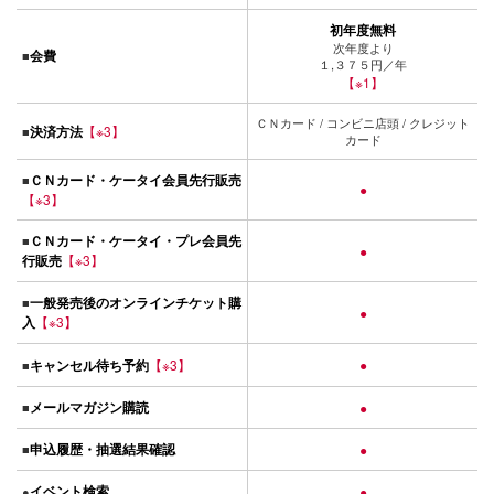
初年度無料
次年度より
会費
■
１,３７５円／年
【※1】
ＣＮカード / コンビニ店頭 / クレジット
決済方法
【※3】
■
カード
ＣＮカード・ケータイ会員先行販売
■
●
【※3】
ＣＮカード・ケータイ・プレ会員先
■
●
行販売
【※3】
一般発売後のオンラインチケット購
■
●
入
【※3】
キャンセル待ち予約
【※3】
●
■
メールマガジン購読
■
●
申込履歴・抽選結果確認
■
●
イベント検索
●
●