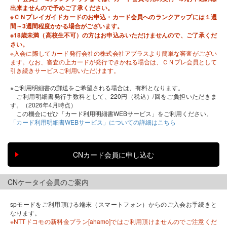
出来ませんので予めご了承ください。
※ＣＮプレイガイドカードのお申込・カード会員へのランクアップには１週
間～3週間程度かかる場合がございます。
※18歳未満（高校生不可）の方はお申込みいただけませんので、ご了承くだ
さい。
※入会に際してカード発行会社の株式会社アプラスより簡単な審査がござい
ます。なお、審査の上カードが発行できかねる場合は、ＣＮプレ会員として
引き続きサービスご利用いただけます。
※ご利用明細書の郵送をご希望される場合は、有料となります。
ご利用明細書発行手数料として、220円（税込）/回をご負担いただきま
す。（2026年4月時点）
この機会にぜひ「カード利用明細書WEBサービス」をご利用ください。
「カード利用明細書WEBサービス」についての詳細はこちら
CNケータイ会員のご案内
spモードをご利用頂ける端末（スマートフォン）からのご入会お手続きと
なります。
※NTTドコモの新料金プラン[ahamo]ではご利用頂けませんのでご注意くだ