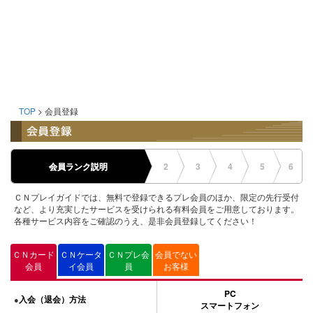
TOP
> 会員登録
会員ランク説明
2
3
4
5
6
ＣＮプレイガイドでは、無料で登録できるプレ会員のほか、限定の先行受付
など、より充実したサービスを受けられる有料会員をご用意しております。
各種サービス内容をご確認のうえ、是非会員登録してください！
ＣＮカード
ＣＮケータ
ＣＮプレ会
会員でない
会員
イ会員
員
お客様
PC
入会（退会）方法
●
スマートフォン