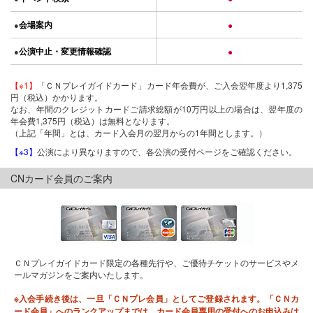
会場案内
●
●
公演中止・変更情報確認
●
●
【※1】
「ＣＮプレイガイドカード」カード年会費が、ご入会翌年度より1,375
円（税込）かかります。
なお、年間のクレジットカードご請求総額が10万円以上の場合は、翌年度の
年会費1,375円（税込）は無料となります。
（上記「年間」とは、カード入会月の翌月からの1年間とします。）
【※3】
公演により異なりますので、各公演の受付ページをご確認ください。
CNカード会員のご案内
ＣＮプレイガイドカード限定の各種先行や、ご優待チケットのサービスやメ
ールマガジンをご案内いたします。
※入会手続き後は、一旦「ＣＮプレ会員」としてご登録されます。「ＣＮカ
ード会員」へのランクアップまでは、カード会員専用の受付へのお申込みは