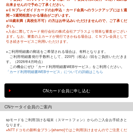
出来ませんので予めご了承ください。
※ＣＮプレイガイドカードのお申込・カード会員へのランクアップには１週
間～3週間程度かかる場合がございます。
※18歳未満（高校生不可）の方はお申込みいただけませんので、ご了承くだ
さい。
※入会に際してカード発行会社の株式会社アプラスより簡単な審査がござい
ます。なお、審査の上カードが発行できかねる場合は、ＣＮプレ会員として
引き続きサービスご利用いただけます。
※ご利用明細書の郵送をご希望される場合は、有料となります。
ご利用明細書発行手数料として、220円（税込）/回をご負担いただきま
す。（2026年4月時点）
この機会にぜひ「カード利用明細書WEBサービス」をご利用ください。
「カード利用明細書WEBサービス」についての詳細はこちら
CNケータイ会員のご案内
spモードをご利用頂ける端末（スマートフォン）からのご入会お手続きと
なります。
※NTTドコモの新料金プラン[ahamo]ではご利用頂けませんのでご注意くだ