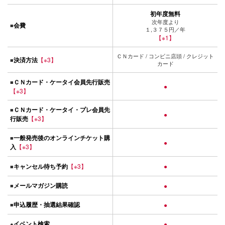
初年度無料
次年度より
会費
■
１,３７５円／年
【※1】
ＣＮカード / コンビニ店頭 / クレジット
決済方法
【※3】
■
カード
ＣＮカード・ケータイ会員先行販売
■
●
【※3】
ＣＮカード・ケータイ・プレ会員先
■
●
行販売
【※3】
一般発売後のオンラインチケット購
■
●
入
【※3】
キャンセル待ち予約
【※3】
●
■
メールマガジン購読
■
●
申込履歴・抽選結果確認
■
●
イベント検索
●
●