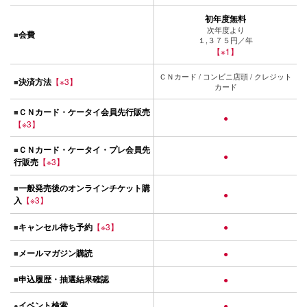
初年度無料
次年度より
会費
■
１,３７５円／年
【※1】
ＣＮカード / コンビニ店頭 / クレジット
決済方法
【※3】
■
カード
ＣＮカード・ケータイ会員先行販売
■
●
【※3】
ＣＮカード・ケータイ・プレ会員先
■
●
行販売
【※3】
一般発売後のオンラインチケット購
■
●
入
【※3】
キャンセル待ち予約
【※3】
●
■
メールマガジン購読
■
●
申込履歴・抽選結果確認
■
●
イベント検索
●
●