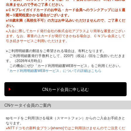
出来ませんので予めご了承ください。
※ＣＮプレイガイドカードのお申込・カード会員へのランクアップには１週
間～3週間程度かかる場合がございます。
※18歳未満（高校生不可）の方はお申込みいただけませんので、ご了承くだ
さい。
※入会に際してカード発行会社の株式会社アプラスより簡単な審査がござい
ます。なお、審査の上カードが発行できかねる場合は、ＣＮプレ会員として
引き続きサービスご利用いただけます。
※ご利用明細書の郵送をご希望される場合は、有料となります。
ご利用明細書発行手数料として、220円（税込）/回をご負担いただきま
す。（2026年4月時点）
この機会にぜひ「カード利用明細書WEBサービス」をご利用ください。
「カード利用明細書WEBサービス」についての詳細はこちら
CNケータイ会員のご案内
spモードをご利用頂ける端末（スマートフォン）からのご入会お手続きと
なります。
※NTTドコモの新料金プラン[ahamo]ではご利用頂けませんのでご注意くだ