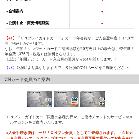
会場案内
●
●
公演中止・変更情報確認
●
●
【※1】
「ＣＮプレイガイドカード」カード年会費が、ご入会翌年度より1,375
円（税込）かかります。
なお、年間のクレジットカードご請求総額が10万円以上の場合は、翌年度の
年会費1,375円（税込）は無料となります。
（上記「年間」とは、カード入会月の翌月からの1年間とします。）
【※3】
公演により異なりますので、各公演の受付ページをご確認ください。
CNカード会員のご案内
ＣＮプレイガイドカード限定の各種先行や、ご優待チケットのサービスやメ
ールマガジンをご案内いたします。
※入会手続き後は、一旦「ＣＮプレ会員」としてご登録されます。「ＣＮカ
ード会員」へのランクアップまでは、カード会員専用の受付へのお申込みは