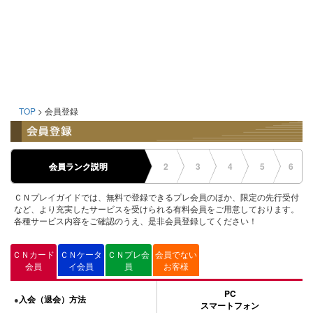
TOP
> 会員登録
会員ランク説明
2
3
4
5
6
ＣＮプレイガイドでは、無料で登録できるプレ会員のほか、限定の先行受付
など、より充実したサービスを受けられる有料会員をご用意しております。
各種サービス内容をご確認のうえ、是非会員登録してください！
ＣＮカード
ＣＮケータ
ＣＮプレ会
会員でない
会員
イ会員
員
お客様
PC
入会（退会）方法
●
スマートフォン