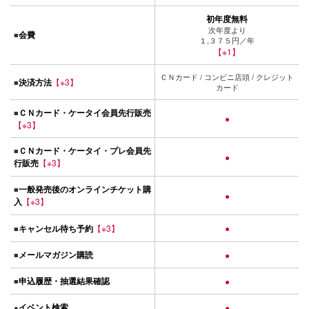
初年度無料
次年度より
会費
■
１,３７５円／年
【※1】
ＣＮカード / コンビニ店頭 / クレジット
決済方法
【※3】
■
カード
ＣＮカード・ケータイ会員先行販売
■
●
【※3】
ＣＮカード・ケータイ・プレ会員先
■
●
行販売
【※3】
一般発売後のオンラインチケット購
■
●
入
【※3】
キャンセル待ち予約
【※3】
●
■
メールマガジン購読
■
●
申込履歴・抽選結果確認
■
●
イベント検索
●
●