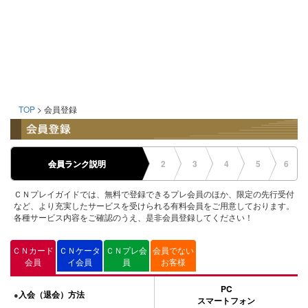
TOP
> 会員登録
会員ランク説明
2
3
4
5
6
ＣＮプレイガイドでは、無料で登録できるプレ会員のほか、限定の先行受付
など、より充実したサービスを受けられる有料会員をご用意しております。
各種サービス内容をご確認のうえ、是非会員登録してください！
ＣＮカード
ＣＮケータ
ＣＮプレ会
会員でない
会員
イ会員
員
お客様
PC
入会（退会）方法
●
スマートフォン