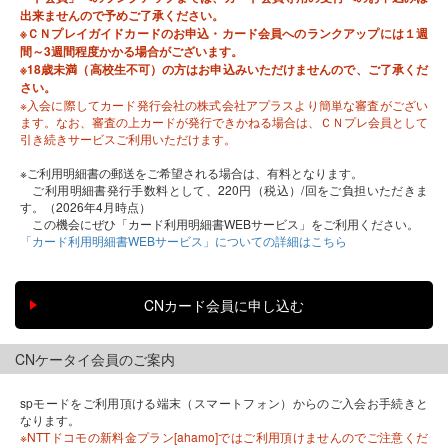
出来ませんので予めご了承ください。
※ＣＮプレイガイドカードのお申込・カード会員へのランクアップには１週
間～3週間程度かかる場合がございます。
※18歳未満（高校生不可）の方はお申込みいただけませんので、ご了承くだ
さい。
※入会に際してカード発行会社の株式会社アプラスより簡単な審査がござい
ます。なお、審査の上カードが発行できかねる場合は、ＣＮプレ会員として
引き続きサービスご利用いただけます。
※ご利用明細書の郵送をご希望される場合は、有料となります。
ご利用明細書発行手数料として、220円（税込）/回をご負担いただきま
す。（2026年4月時点）
この機会にぜひ「カード利用明細書WEBサービス」をご利用ください。
「カード利用明細書WEBサービス」についての詳細はこちら
CNケータイ会員のご案内
spモードをご利用頂ける端末（スマートフォン）からのご入会お手続きと
なります。
※NTTドコモの新料金プラン[ahamo]ではご利用頂けませんのでご注意くだ