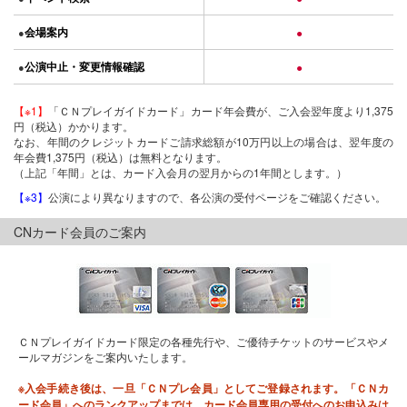
会場案内
●
●
公演中止・変更情報確認
●
●
【※1】
「ＣＮプレイガイドカード」カード年会費が、ご入会翌年度より1,375
円（税込）かかります。
なお、年間のクレジットカードご請求総額が10万円以上の場合は、翌年度の
年会費1,375円（税込）は無料となります。
（上記「年間」とは、カード入会月の翌月からの1年間とします。）
【※3】
公演により異なりますので、各公演の受付ページをご確認ください。
CNカード会員のご案内
ＣＮプレイガイドカード限定の各種先行や、ご優待チケットのサービスやメ
ールマガジンをご案内いたします。
※入会手続き後は、一旦「ＣＮプレ会員」としてご登録されます。「ＣＮカ
ード会員」へのランクアップまでは、カード会員専用の受付へのお申込みは