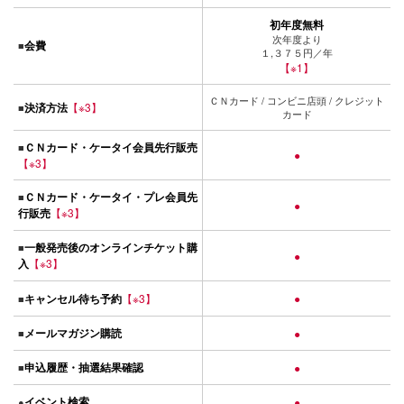
初年度無料
次年度より
会費
■
１,３７５円／年
【※1】
ＣＮカード / コンビニ店頭 / クレジット
決済方法
【※3】
■
カード
ＣＮカード・ケータイ会員先行販売
■
●
【※3】
ＣＮカード・ケータイ・プレ会員先
■
●
行販売
【※3】
一般発売後のオンラインチケット購
■
●
入
【※3】
キャンセル待ち予約
【※3】
●
■
メールマガジン購読
■
●
申込履歴・抽選結果確認
■
●
イベント検索
●
●