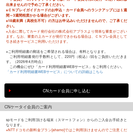
出来ませんので予めご了承ください。
※ＣＮプレイガイドカードのお申込・カード会員へのランクアップには１週
間～3週間程度かかる場合がございます。
※18歳未満（高校生不可）の方はお申込みいただけませんので、ご了承くだ
さい。
※入会に際してカード発行会社の株式会社アプラスより簡単な審査がござい
ます。なお、審査の上カードが発行できかねる場合は、ＣＮプレ会員として
引き続きサービスご利用いただけます。
※ご利用明細書の郵送をご希望される場合は、有料となります。
ご利用明細書発行手数料として、220円（税込）/回をご負担いただきま
す。（2026年4月時点）
この機会にぜひ「カード利用明細書WEBサービス」をご利用ください。
「カード利用明細書WEBサービス」についての詳細はこちら
CNケータイ会員のご案内
spモードをご利用頂ける端末（スマートフォン）からのご入会お手続きと
なります。
※NTTドコモの新料金プラン[ahamo]ではご利用頂けませんのでご注意くだ