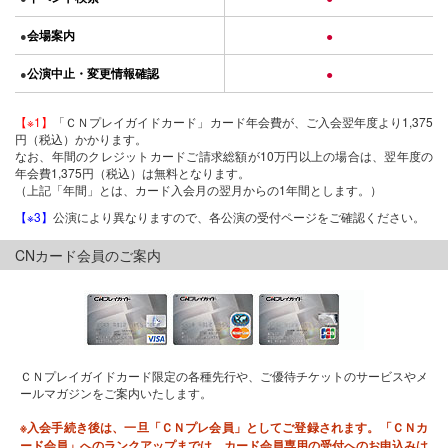
会場案内
●
●
公演中止・変更情報確認
●
●
【※1】
「ＣＮプレイガイドカード」カード年会費が、ご入会翌年度より1,375
円（税込）かかります。
なお、年間のクレジットカードご請求総額が10万円以上の場合は、翌年度の
年会費1,375円（税込）は無料となります。
（上記「年間」とは、カード入会月の翌月からの1年間とします。）
【※3】
公演により異なりますので、各公演の受付ページをご確認ください。
CNカード会員のご案内
ＣＮプレイガイドカード限定の各種先行や、ご優待チケットのサービスやメ
ールマガジンをご案内いたします。
※入会手続き後は、一旦「ＣＮプレ会員」としてご登録されます。「ＣＮカ
ード会員」へのランクアップまでは、カード会員専用の受付へのお申込みは