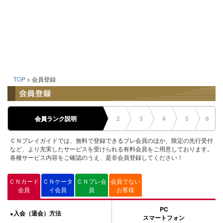
TOP
> 会員登録
会員ランク説明
2
3
4
5
6
ＣＮプレイガイドでは、無料で登録できるプレ会員のほか、限定の先行受付
など、より充実したサービスを受けられる有料会員をご用意しております。
各種サービス内容をご確認のうえ、是非会員登録してください！
ＣＮカード
ＣＮケータ
ＣＮプレ会
会員でない
会員
イ会員
員
お客様
PC
入会（退会）方法
●
スマートフォン