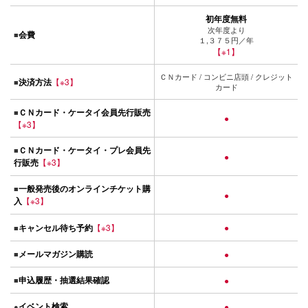
初年度無料
次年度より
会費
■
１,３７５円／年
【※1】
ＣＮカード / コンビニ店頭 / クレジット
決済方法
【※3】
■
カード
ＣＮカード・ケータイ会員先行販売
■
●
【※3】
ＣＮカード・ケータイ・プレ会員先
■
●
行販売
【※3】
一般発売後のオンラインチケット購
■
●
入
【※3】
キャンセル待ち予約
【※3】
●
■
メールマガジン購読
■
●
申込履歴・抽選結果確認
■
●
イベント検索
●
●