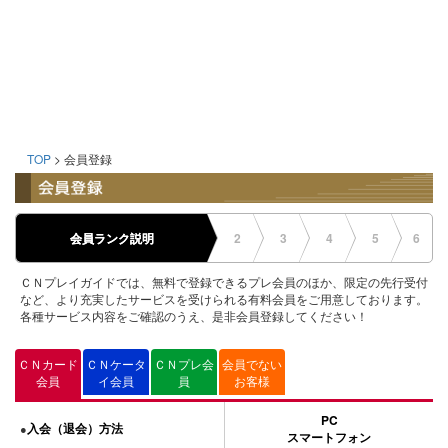
TOP
> 会員登録
会員ランク説明
2
3
4
5
6
ＣＮプレイガイドでは、無料で登録できるプレ会員のほか、限定の先行受付
など、より充実したサービスを受けられる有料会員をご用意しております。
各種サービス内容をご確認のうえ、是非会員登録してください！
ＣＮカード
ＣＮケータ
ＣＮプレ会
会員でない
会員
イ会員
員
お客様
PC
入会（退会）方法
●
スマートフォン