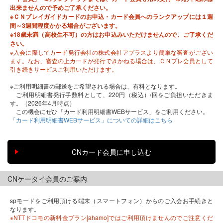
出来ませんので予めご了承ください。
※ＣＮプレイガイドカードのお申込・カード会員へのランクアップには１週
間～3週間程度かかる場合がございます。
※18歳未満（高校生不可）の方はお申込みいただけませんので、ご了承くだ
さい。
※入会に際してカード発行会社の株式会社アプラスより簡単な審査がござい
ます。なお、審査の上カードが発行できかねる場合は、ＣＮプレ会員として
引き続きサービスご利用いただけます。
※ご利用明細書の郵送をご希望される場合は、有料となります。
ご利用明細書発行手数料として、220円（税込）/回をご負担いただきま
す。（2026年4月時点）
この機会にぜひ「カード利用明細書WEBサービス」をご利用ください。
「カード利用明細書WEBサービス」についての詳細はこちら
CNケータイ会員のご案内
spモードをご利用頂ける端末（スマートフォン）からのご入会お手続きと
なります。
※NTTドコモの新料金プラン[ahamo]ではご利用頂けませんのでご注意くだ