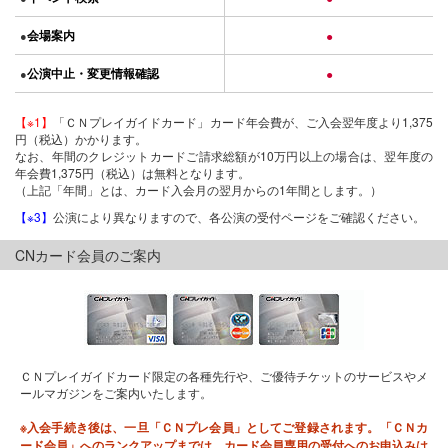
会場案内
●
●
公演中止・変更情報確認
●
●
【※1】
「ＣＮプレイガイドカード」カード年会費が、ご入会翌年度より1,375
円（税込）かかります。
なお、年間のクレジットカードご請求総額が10万円以上の場合は、翌年度の
年会費1,375円（税込）は無料となります。
（上記「年間」とは、カード入会月の翌月からの1年間とします。）
【※3】
公演により異なりますので、各公演の受付ページをご確認ください。
CNカード会員のご案内
ＣＮプレイガイドカード限定の各種先行や、ご優待チケットのサービスやメ
ールマガジンをご案内いたします。
※入会手続き後は、一旦「ＣＮプレ会員」としてご登録されます。「ＣＮカ
ード会員」へのランクアップまでは、カード会員専用の受付へのお申込みは