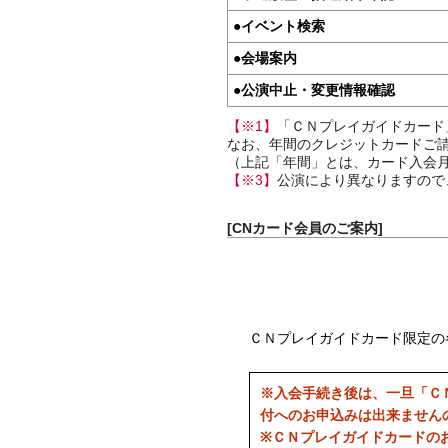
●
イベント検索
●
会場案内
●
公演中止・変更情報確認
【※1】
「ＣＮプレイガイドカード
なお、年間のクレジットカードご請
（上記「年間」とは、カード入会月
【※3】
公演により異なりますので
[CNカード会員のご案内]
ＣＮプレイガイドカード限定の
※入会手続き後は、一旦「Ｃ
付へのお申込みは出来ません
※ＣＮプレイガイドカードの