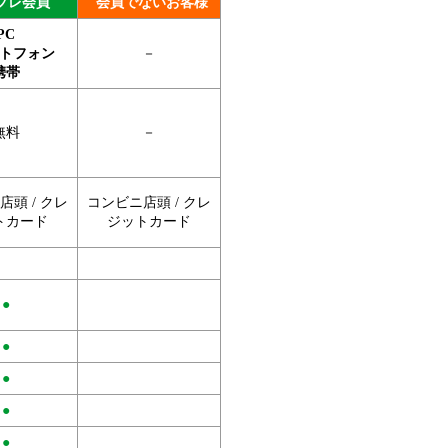
プレ会員
会員でないお客様
PC
トフォン
－
携帯
無料
－
頭 / クレ
コンビニ店頭 / クレ
トカード
ジットカード
●
●
●
●
●