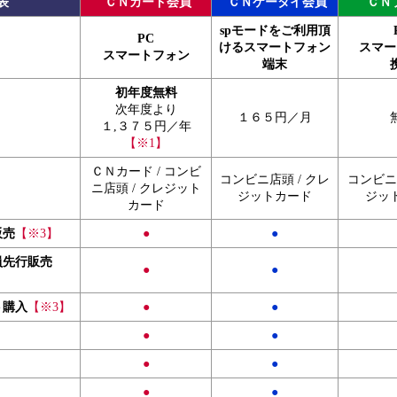
表
ＣＮカード会員
ＣＮケータイ会員
ＣＮ
spモードをご利用頂
PC
けるスマートフォン
スマー
スマートフォン
端末
初年度無料
次年度より
１６５円／月
１,３７５円／年
【※1】
ＣＮカード / コンビ
コンビニ店頭 / クレ
コンビニ店
ニ店頭 / クレジット
ジットカード
ジッ
カード
販売
【※3】
●
●
員先行販売
●
●
ト購入
【※3】
●
●
●
●
●
●
●
●