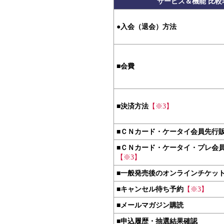
サービス＆機能 比較
●
入会（退会）方法
■
会費
■
決済方法
【※3】
■
ＣＮカード・ケータイ会員先行
■
ＣＮカード・ケータイ・プレ会
【※3】
■
一般発売後のオンラインチケッ
■
キャンセル待ち予約
【※3】
■
メールマガジン購読
■
申込履歴・抽選結果確認