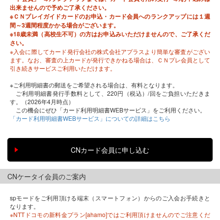
出来ませんので予めご了承ください。
※ＣＮプレイガイドカードのお申込・カード会員へのランクアップには１週
間～3週間程度かかる場合がございます。
※18歳未満（高校生不可）の方はお申込みいただけませんので、ご了承くだ
さい。
※入会に際してカード発行会社の株式会社アプラスより簡単な審査がござい
ます。なお、審査の上カードが発行できかねる場合は、ＣＮプレ会員として
引き続きサービスご利用いただけます。
※ご利用明細書の郵送をご希望される場合は、有料となります。
ご利用明細書発行手数料として、220円（税込）/回をご負担いただきま
す。（2026年4月時点）
この機会にぜひ「カード利用明細書WEBサービス」をご利用ください。
「カード利用明細書WEBサービス」についての詳細はこちら
CNケータイ会員のご案内
spモードをご利用頂ける端末（スマートフォン）からのご入会お手続きと
なります。
※NTTドコモの新料金プラン[ahamo]ではご利用頂けませんのでご注意くだ