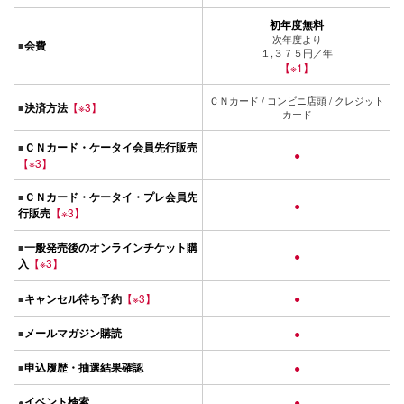
初年度無料
次年度より
会費
■
１,３７５円／年
【※1】
ＣＮカード / コンビニ店頭 / クレジット
決済方法
【※3】
■
カード
ＣＮカード・ケータイ会員先行販売
■
●
【※3】
ＣＮカード・ケータイ・プレ会員先
■
●
行販売
【※3】
一般発売後のオンラインチケット購
■
●
入
【※3】
キャンセル待ち予約
【※3】
●
■
メールマガジン購読
■
●
申込履歴・抽選結果確認
■
●
イベント検索
●
●