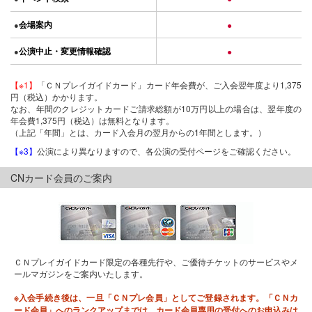
会場案内
●
●
公演中止・変更情報確認
●
●
【※1】
「ＣＮプレイガイドカード」カード年会費が、ご入会翌年度より1,375
円（税込）かかります。
なお、年間のクレジットカードご請求総額が10万円以上の場合は、翌年度の
年会費1,375円（税込）は無料となります。
（上記「年間」とは、カード入会月の翌月からの1年間とします。）
【※3】
公演により異なりますので、各公演の受付ページをご確認ください。
CNカード会員のご案内
ＣＮプレイガイドカード限定の各種先行や、ご優待チケットのサービスやメ
ールマガジンをご案内いたします。
※入会手続き後は、一旦「ＣＮプレ会員」としてご登録されます。「ＣＮカ
ード会員」へのランクアップまでは、カード会員専用の受付へのお申込みは