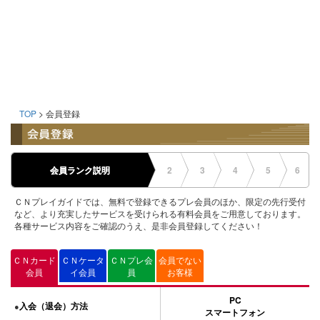
TOP
> 会員登録
会員ランク説明
2
3
4
5
6
ＣＮプレイガイドでは、無料で登録できるプレ会員のほか、限定の先行受付
など、より充実したサービスを受けられる有料会員をご用意しております。
各種サービス内容をご確認のうえ、是非会員登録してください！
ＣＮカード
ＣＮケータ
ＣＮプレ会
会員でない
会員
イ会員
員
お客様
PC
入会（退会）方法
●
スマートフォン