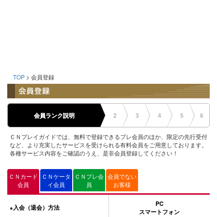
TOP
> 会員登録
会員ランク説明
2
3
4
5
6
ＣＮプレイガイドでは、無料で登録できるプレ会員のほか、限定の先行受付
など、より充実したサービスを受けられる有料会員をご用意しております。
各種サービス内容をご確認のうえ、是非会員登録してください！
ＣＮカード
ＣＮケータ
ＣＮプレ会
会員でない
会員
イ会員
員
お客様
PC
入会（退会）方法
●
スマートフォン