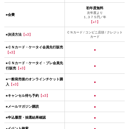
初年度無料
次年度より
会費
■
１,３７５円／年
【※1】
ＣＮカード / コンビニ店頭 / クレジット
決済方法
【※3】
■
カード
ＣＮカード・ケータイ会員先行販売
■
●
【※3】
ＣＮカード・ケータイ・プレ会員先
■
●
行販売
【※3】
一般発売後のオンラインチケット購
■
●
入
【※3】
キャンセル待ち予約
【※3】
●
■
メールマガジン購読
■
●
申込履歴・抽選結果確認
■
●
イベント検索
●
●