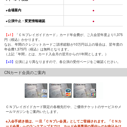
会場案内
●
●
公演中止・変更情報確認
●
●
【※1】
「ＣＮプレイガイドカード」カード年会費が、ご入会翌年度より1,375
円（税込）かかります。
なお、年間のクレジットカードご請求総額が10万円以上の場合は、翌年度の
年会費1,375円（税込）は無料となります。
（上記「年間」とは、カード入会月の翌月からの1年間とします。）
【※3】
公演により異なりますので、各公演の受付ページをご確認ください。
CNカード会員のご案内
ＣＮプレイガイドカード限定の各種先行や、ご優待チケットのサービスやメ
ールマガジンをご案内いたします。
※入会手続き後は、一旦「ＣＮプレ会員」としてご登録されます。「ＣＮカ
ード会員」へのランクアップまでは、カード会員専用の受付へのお申込みは