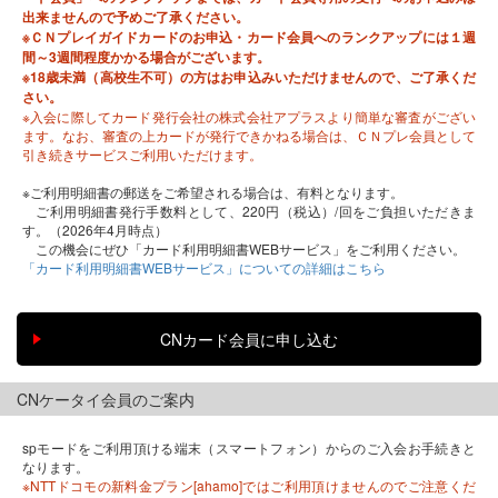
出来ませんので予めご了承ください。
※ＣＮプレイガイドカードのお申込・カード会員へのランクアップには１週
間～3週間程度かかる場合がございます。
※18歳未満（高校生不可）の方はお申込みいただけませんので、ご了承くだ
さい。
※入会に際してカード発行会社の株式会社アプラスより簡単な審査がござい
ます。なお、審査の上カードが発行できかねる場合は、ＣＮプレ会員として
引き続きサービスご利用いただけます。
※ご利用明細書の郵送をご希望される場合は、有料となります。
ご利用明細書発行手数料として、220円（税込）/回をご負担いただきま
す。（2026年4月時点）
この機会にぜひ「カード利用明細書WEBサービス」をご利用ください。
「カード利用明細書WEBサービス」についての詳細はこちら
CNケータイ会員のご案内
spモードをご利用頂ける端末（スマートフォン）からのご入会お手続きと
なります。
※NTTドコモの新料金プラン[ahamo]ではご利用頂けませんのでご注意くだ