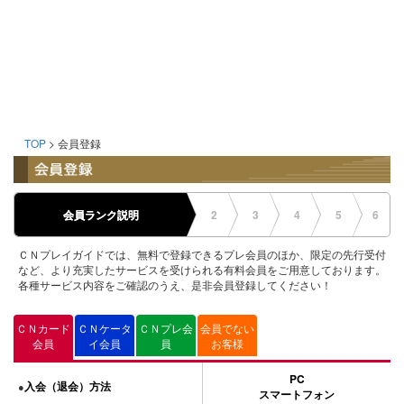
TOP
> 会員登録
会員ランク説明
2
3
4
5
6
ＣＮプレイガイドでは、無料で登録できるプレ会員のほか、限定の先行受付
など、より充実したサービスを受けられる有料会員をご用意しております。
各種サービス内容をご確認のうえ、是非会員登録してください！
ＣＮカード
ＣＮケータ
ＣＮプレ会
会員でない
会員
イ会員
員
お客様
PC
入会（退会）方法
●
スマートフォン