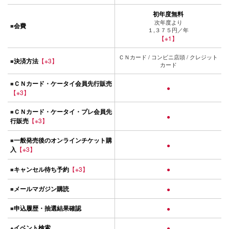
初年度無料
次年度より
会費
■
１,３７５円／年
【※1】
ＣＮカード / コンビニ店頭 / クレジット
決済方法
【※3】
■
カード
ＣＮカード・ケータイ会員先行販売
■
●
【※3】
ＣＮカード・ケータイ・プレ会員先
■
●
行販売
【※3】
一般発売後のオンラインチケット購
■
●
入
【※3】
キャンセル待ち予約
【※3】
●
■
メールマガジン購読
■
●
申込履歴・抽選結果確認
■
●
イベント検索
●
●