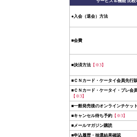
サービス＆機能 比較
●
入会（退会）方法
■
会費
■
決済方法
【※3】
■
ＣＮカード・ケータイ会員先行
■
ＣＮカード・ケータイ・プレ会
【※3】
■
一般発売後のオンラインチケッ
■
キャンセル待ち予約
【※3】
■
メールマガジン購読
■
申込履歴・抽選結果確認