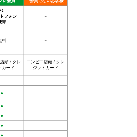
プレ会員
会員でないお客様
PC
トフォン
－
携帯
無料
－
頭 / クレ
コンビニ店頭 / クレ
トカード
ジットカード
●
●
●
●
●