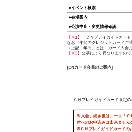
●
イベント検索
●
会場案内
●
公演中止・変更情報確認
【※1】
「ＣＮプレイガイドカード
なお、年間のクレジットカードご請
（上記「年間」とは、カード入会月
【※3】
公演により異なりますので
[CNカード会員のご案内]
ＣＮプレイガイドカード限定の
※入会手続き後は、一旦「Ｃ
付へのお申込みは出来ません
※ＣＮプレイガイドカードの