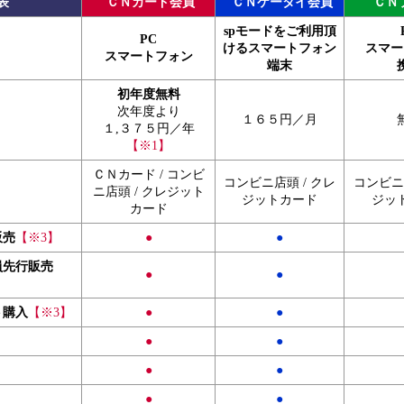
表
ＣＮカード会員
ＣＮケータイ会員
ＣＮ
spモードをご利用頂
PC
けるスマートフォン
スマー
スマートフォン
端末
初年度無料
次年度より
１６５円／月
１,３７５円／年
【※1】
ＣＮカード / コンビ
コンビニ店頭 / クレ
コンビニ店
ニ店頭 / クレジット
ジットカード
ジッ
カード
販売
【※3】
●
●
員先行販売
●
●
ト購入
【※3】
●
●
●
●
●
●
●
●