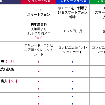
表
ＣＮカード会員
ＣＮケータイ会員
ＣＮ
spモードをご利用頂
PC
けるスマートフォン
スマー
スマートフォン
端末
初年度無料
次年度より
１６５円／月
１,３７５円／年
【※1】
ＣＮカード / コンビ
コンビニ店頭 / クレ
コンビニ店
ニ店頭 / クレジット
ジットカード
ジッ
カード
販売
【※3】
●
●
員先行販売
●
●
ト購入
【※3】
●
●
●
●
●
●
●
●