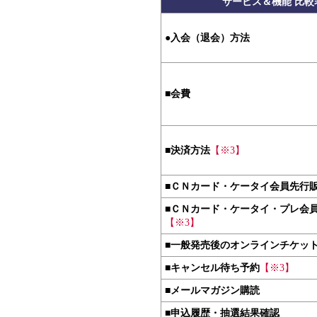
サービス＆機能 比較
●
入会（退会）方法
■
会費
■
決済方法
【※3】
■
ＣＮカード・ケータイ会員先行
■
ＣＮカード・ケータイ・プレ会
【※3】
■
一般発売後のオンラインチケッ
■
キャンセル待ち予約
【※3】
■
メールマガジン購読
■
申込履歴・抽選結果確認