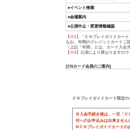
●
イベント検索
●
会場案内
●
公演中止・変更情報確認
【※1】
「ＣＮプレイガイドカード
なお、年間のクレジットカードご請
（上記「年間」とは、カード入会月
【※3】
公演により異なりますので
[CNカード会員のご案内]
ＣＮプレイガイドカード限定の
※入会手続き後は、一旦「Ｃ
付へのお申込みは出来ません
※ＣＮプレイガイドカードの