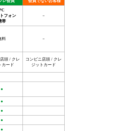
プレ会員
会員でないお客様
PC
トフォン
－
携帯
無料
－
頭 / クレ
コンビニ店頭 / クレ
トカード
ジットカード
●
●
●
●
●