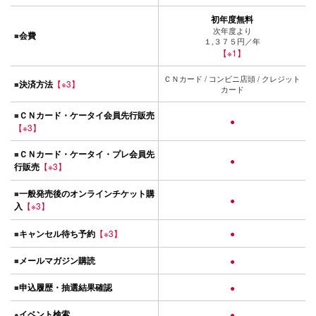
初年度無料
次年度より
会費
■
１,３７５円／年
【※1】
ＣＮカード / コンビニ店頭 / クレジット
決済方法
【※3】
■
カード
ＣＮカード・ケータイ会員先行販売
■
●
【※3】
ＣＮカード・ケータイ・プレ会員先
■
●
行販売
【※3】
一般発売後のオンラインチケット購
■
●
入
【※3】
キャンセル待ち予約
【※3】
●
■
メールマガジン購読
■
●
申込履歴・抽選結果確認
■
●
イベント検索
●
●