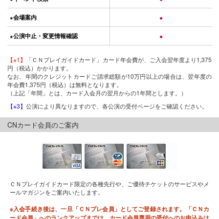
会場案内
●
●
公演中止・変更情報確認
●
●
【※1】
「ＣＮプレイガイドカード」カード年会費が、ご入会翌年度より1,375
円（税込）かかります。
なお、年間のクレジットカードご請求総額が10万円以上の場合は、翌年度の
年会費1,375円（税込）は無料となります。
（上記「年間」とは、カード入会月の翌月からの1年間とします。）
【※3】
公演により異なりますので、各公演の受付ページをご確認ください。
CNカード会員のご案内
ＣＮプレイガイドカード限定の各種先行や、ご優待チケットのサービスやメ
ールマガジンをご案内いたします。
※入会手続き後は、一旦「ＣＮプレ会員」としてご登録されます。「ＣＮカ
ード会員」へのランクアップまでは、カード会員専用の受付へのお申込みは