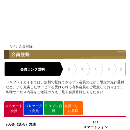
TOP
> 会員登録
会員ランク説明
2
3
4
5
6
ＣＮプレイガイドでは、無料で登録できるプレ会員のほか、限定の先行受付
など、より充実したサービスを受けられる有料会員をご用意しております。
各種サービス内容をご確認のうえ、是非会員登録してください！
ＣＮカード
ＣＮケータ
ＣＮプレ会
会員でない
会員
イ会員
員
お客様
PC
入会（退会）方法
●
スマートフォン