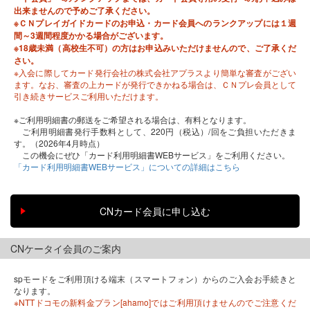
出来ませんので予めご了承ください。
※ＣＮプレイガイドカードのお申込・カード会員へのランクアップには１週
間～3週間程度かかる場合がございます。
※18歳未満（高校生不可）の方はお申込みいただけませんので、ご了承くだ
さい。
※入会に際してカード発行会社の株式会社アプラスより簡単な審査がござい
ます。なお、審査の上カードが発行できかねる場合は、ＣＮプレ会員として
引き続きサービスご利用いただけます。
※ご利用明細書の郵送をご希望される場合は、有料となります。
ご利用明細書発行手数料として、220円（税込）/回をご負担いただきま
す。（2026年4月時点）
この機会にぜひ「カード利用明細書WEBサービス」をご利用ください。
「カード利用明細書WEBサービス」についての詳細はこちら
CNケータイ会員のご案内
spモードをご利用頂ける端末（スマートフォン）からのご入会お手続きと
なります。
※NTTドコモの新料金プラン[ahamo]ではご利用頂けませんのでご注意くだ