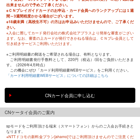
出来ませんので予めご了承ください。
※ＣＮプレイガイドカードのお申込・カード会員へのランクアップには１週
間～3週間程度かかる場合がございます。
※18歳未満（高校生不可）の方はお申込みいただけませんので、ご了承くだ
さい。
※入会に際してカード発行会社の株式会社アプラスより簡単な審査がござい
ます。なお、審査の上カードが発行できかねる場合は、ＣＮプレ会員として
引き続きサービスご利用いただけます。
※ご利用明細書の郵送をご希望される場合は、有料となります。
ご利用明細書発行手数料として、220円（税込）/回をご負担いただきま
す。（2026年4月時点）
この機会にぜひ「カード利用明細書WEBサービス」をご利用ください。
「カード利用明細書WEBサービス」についての詳細はこちら
CNケータイ会員のご案内
spモードをご利用頂ける端末（スマートフォン）からのご入会お手続きと
なります。
※NTTドコモの新料金プラン[ahamo]ではご利用頂けませんのでご注意くだ