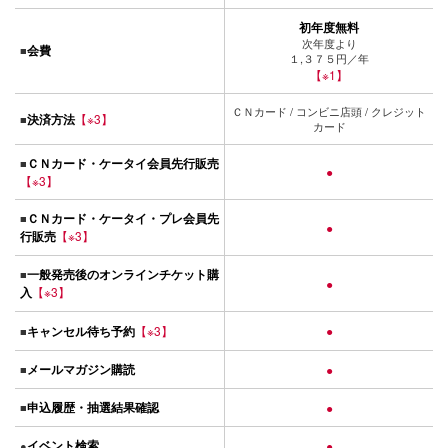
初年度無料
次年度より
会費
■
１,３７５円／年
【※1】
ＣＮカード / コンビニ店頭 / クレジット
決済方法
【※3】
■
カード
ＣＮカード・ケータイ会員先行販売
■
●
【※3】
ＣＮカード・ケータイ・プレ会員先
■
●
行販売
【※3】
一般発売後のオンラインチケット購
■
●
入
【※3】
キャンセル待ち予約
【※3】
●
■
メールマガジン購読
■
●
申込履歴・抽選結果確認
■
●
イベント検索
●
●