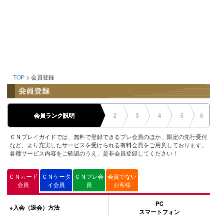
TOP
> 会員登録
会員ランク説明
2
3
4
5
6
ＣＮプレイガイドでは、無料で登録できるプレ会員のほか、限定の先行受付
など、より充実したサービスを受けられる有料会員をご用意しております。
各種サービス内容をご確認のうえ、是非会員登録してください！
ＣＮカード
ＣＮケータ
ＣＮプレ会
会員でない
会員
イ会員
員
お客様
PC
入会（退会）方法
●
スマートフォン