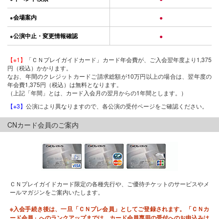
会場案内
●
●
公演中止・変更情報確認
●
●
【※1】
「ＣＮプレイガイドカード」カード年会費が、ご入会翌年度より1,375
円（税込）かかります。
なお、年間のクレジットカードご請求総額が10万円以上の場合は、翌年度の
年会費1,375円（税込）は無料となります。
（上記「年間」とは、カード入会月の翌月からの1年間とします。）
【※3】
公演により異なりますので、各公演の受付ページをご確認ください。
CNカード会員のご案内
ＣＮプレイガイドカード限定の各種先行や、ご優待チケットのサービスやメ
ールマガジンをご案内いたします。
※入会手続き後は、一旦「ＣＮプレ会員」としてご登録されます。「ＣＮカ
ード会員」へのランクアップまでは、カード会員専用の受付へのお申込みは