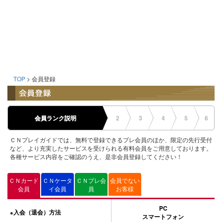
TOP
> 会員登録
会員ランク説明
2
3
4
5
6
ＣＮプレイガイドでは、無料で登録できるプレ会員のほか、限定の先行受付
など、より充実したサービスを受けられる有料会員をご用意しております。
各種サービス内容をご確認のうえ、是非会員登録してください！
ＣＮカード
ＣＮケータ
ＣＮプレ会
会員でない
会員
イ会員
員
お客様
PC
入会（退会）方法
●
スマートフォン