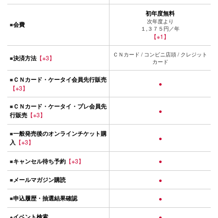
初年度無料
次年度より
会費
■
１,３７５円／年
【※1】
ＣＮカード / コンビニ店頭 / クレジット
決済方法
【※3】
■
カード
ＣＮカード・ケータイ会員先行販売
■
●
【※3】
ＣＮカード・ケータイ・プレ会員先
■
●
行販売
【※3】
一般発売後のオンラインチケット購
■
●
入
【※3】
キャンセル待ち予約
【※3】
●
■
メールマガジン購読
■
●
申込履歴・抽選結果確認
■
●
イベント検索
●
●