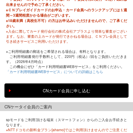
出来ませんので予めご了承ください。
※ＣＮプレイガイドカードのお申込・カード会員へのランクアップには１週
間～3週間程度かかる場合がございます。
※18歳未満（高校生不可）の方はお申込みいただけませんので、ご了承くだ
さい。
※入会に際してカード発行会社の株式会社アプラスより簡単な審査がござい
ます。なお、審査の上カードが発行できかねる場合は、ＣＮプレ会員として
引き続きサービスご利用いただけます。
※ご利用明細書の郵送をご希望される場合は、有料となります。
ご利用明細書発行手数料として、220円（税込）/回をご負担いただきま
す。（2026年4月時点）
この機会にぜひ「カード利用明細書WEBサービス」をご利用ください。
「カード利用明細書WEBサービス」についての詳細はこちら
CNケータイ会員のご案内
spモードをご利用頂ける端末（スマートフォン）からのご入会お手続きと
なります。
※NTTドコモの新料金プラン[ahamo]ではご利用頂けませんのでご注意くだ