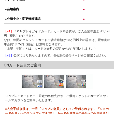
会場案内
●
●
公演中止・変更情報確認
●
●
【※1】
「ＣＮプレイガイドカード」カード年会費が、ご入会翌年度より1,375
円（税込）かかります。
なお、年間のクレジットカードご請求総額が10万円以上の場合は、翌年度の
年会費1,375円（税込）は無料となります。
（上記「年間」とは、カード入会月の翌月からの1年間とします。）
【※3】
公演により異なりますので、各公演の受付ページをご確認ください。
CNカード会員のご案内
ＣＮプレイガイドカード限定の各種先行や、ご優待チケットのサービスやメ
ールマガジンをご案内いたします。
※入会手続き後は、一旦「ＣＮプレ会員」としてご登録されます。「ＣＮカ
ード会員」へのランクアップまでは、カード会員専用の受付へのお申込みは