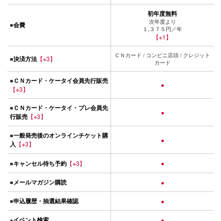
初年度無料
次年度より
会費
■
１,３７５円／年
【※1】
ＣＮカード / コンビニ店頭 / クレジット
決済方法
【※3】
■
カード
ＣＮカード・ケータイ会員先行販売
■
●
【※3】
ＣＮカード・ケータイ・プレ会員先
■
●
行販売
【※3】
一般発売後のオンラインチケット購
■
●
入
【※3】
キャンセル待ち予約
【※3】
●
■
メールマガジン購読
■
●
申込履歴・抽選結果確認
■
●
イベント検索
●
●