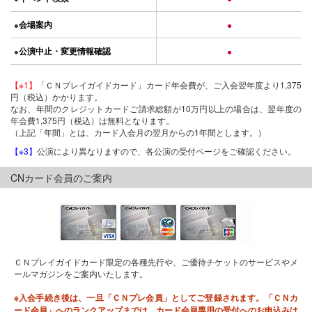
会場案内
●
●
公演中止・変更情報確認
●
●
【※1】
「ＣＮプレイガイドカード」カード年会費が、ご入会翌年度より1,375
円（税込）かかります。
なお、年間のクレジットカードご請求総額が10万円以上の場合は、翌年度の
年会費1,375円（税込）は無料となります。
（上記「年間」とは、カード入会月の翌月からの1年間とします。）
【※3】
公演により異なりますので、各公演の受付ページをご確認ください。
CNカード会員のご案内
ＣＮプレイガイドカード限定の各種先行や、ご優待チケットのサービスやメ
ールマガジンをご案内いたします。
※入会手続き後は、一旦「ＣＮプレ会員」としてご登録されます。「ＣＮカ
ード会員」へのランクアップまでは、カード会員専用の受付へのお申込みは