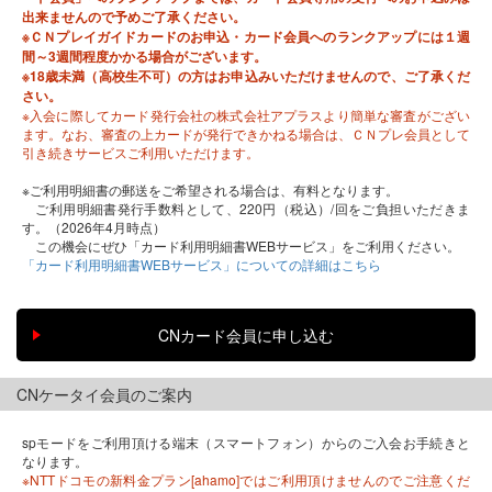
出来ませんので予めご了承ください。
※ＣＮプレイガイドカードのお申込・カード会員へのランクアップには１週
間～3週間程度かかる場合がございます。
※18歳未満（高校生不可）の方はお申込みいただけませんので、ご了承くだ
さい。
※入会に際してカード発行会社の株式会社アプラスより簡単な審査がござい
ます。なお、審査の上カードが発行できかねる場合は、ＣＮプレ会員として
引き続きサービスご利用いただけます。
※ご利用明細書の郵送をご希望される場合は、有料となります。
ご利用明細書発行手数料として、220円（税込）/回をご負担いただきま
す。（2026年4月時点）
この機会にぜひ「カード利用明細書WEBサービス」をご利用ください。
「カード利用明細書WEBサービス」についての詳細はこちら
CNケータイ会員のご案内
spモードをご利用頂ける端末（スマートフォン）からのご入会お手続きと
なります。
※NTTドコモの新料金プラン[ahamo]ではご利用頂けませんのでご注意くだ