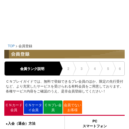
TOP
> 会員登録
会員ランク説明
2
3
4
5
6
ＣＮプレイガイドでは、無料で登録できるプレ会員のほか、限定の先行受付
など、より充実したサービスを受けられる有料会員をご用意しております。
各種サービス内容をご確認のうえ、是非会員登録してください！
ＣＮカード
ＣＮケータ
ＣＮプレ会
会員でない
会員
イ会員
員
お客様
PC
入会（退会）方法
●
スマートフォン